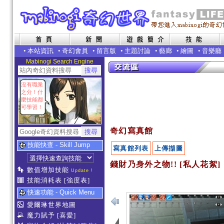
•
本站資訊
•
奇幻會員
•
留言版
•
主題討論
•
藝廊
•
繪圖
•
音樂廳
Mabinogi Search Engine
沒有職業
之分！什
麼技能都
可學習！
奇幻寫真館
技能快查 - Skill Jump
寫真館列表
上傳擷圖
錢財乃身外之物!! [私人花絮]
數值增加技能
Update !
技能消耗表
[強度表]
快速功能 - Quick Menu
愛爾琳世界地圖
魔力賦予
[喜愛]