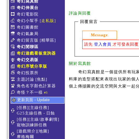
奇幻寫真館
奇幻伸展台
評論與回覆
奇幻電影院
奇幻小幫手
[走私販]
回覆留言
奇幻圖書館
奇幻氣象局
Message
奇幻留言版
[精華區]
請先
登入會員
才可發表回覆
奇幻閒聊區
奇幻遊戲看板查詢器
奇幻交易版
關於寫真館
奇幻序號分享版
奇幻寫真館是一個提供所有玩
奇幻投票所
料庫的造型搭配來表現出玩家的個人服
主題討論
[焦點]
角色名字顏色計算器
個上傳擷圖的交流空間與大家一起
奇怪？不一樣
#5
更新頁面 - Update
[任務][主線任務]
G25主線任務 - 日蝕
[任務][主線/故事劇情]
寵物訓練師任務
[遊戲簡介][地圖]
摩格梅爾