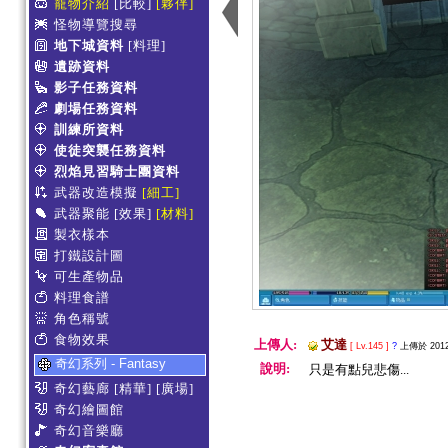
寵物介紹
[比較]
[夥伴]
怪物導覽搜尋
地下城資料
[料理]
遺跡資料
影子任務資料
劇場任務資料
訓練所資料
使徒突襲任務資料
烈焰見習騎士團資料
武器改造模擬
[細工]
武器聚能
[效果]
[材料]
製衣樣本
打鐵設計圖
可生產物品
料理食譜
角色稱號
食物效果
上傳人:
艾達
[ Lv.145 ]
?
上傳於 2012-
奇幻系列 - Fantasy
說明:
只是有點兒悲傷...
奇幻藝廊
[精華]
[廣場]
奇幻繪圖館
奇幻音樂廳