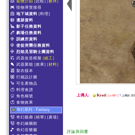
寵物介紹
[比較]
[夥伴]
怪物導覽搜尋
地下城資料
[料理]
遺跡資料
影子任務資料
劇場任務資料
訓練所資料
使徒突襲任務資料
烈焰見習騎士團資料
武器改造模擬
[細工]
武器聚能
[效果]
[材料]
製衣樣本
打鐵設計圖
可生產物品
料理食譜
上傳人:
Krad
角色稱號
[ Lv.467 ]
?
上傳於 2012
食物效果
奇幻系列 - Fantasy
奇幻藝廊
[精華]
[廣場]
奇幻繪圖館
奇幻音樂廳
評論與回覆