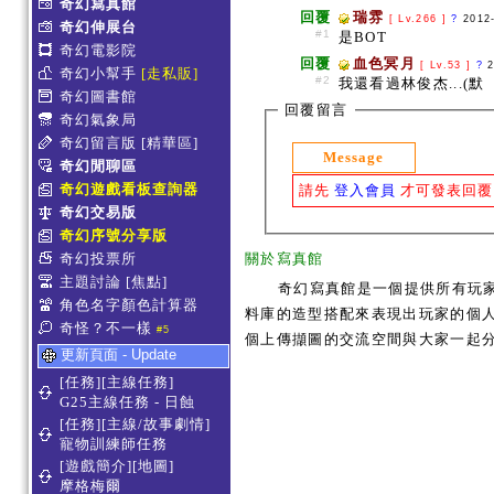
奇幻寫真館
回覆
瑞雰
[ Lv.266 ]
?
2012
奇幻伸展台
#1
是BOT
奇幻電影院
回覆
血色冥月
[ Lv.53 ]
?
奇幻小幫手
[走私販]
#2
我還看過林俊杰...(默
奇幻圖書館
回覆留言
奇幻氣象局
奇幻留言版
[精華區]
Message
奇幻閒聊區
奇幻遊戲看板查詢器
請先
登入會員
才可發表回覆
奇幻交易版
奇幻序號分享版
奇幻投票所
關於寫真館
主題討論
[焦點]
奇幻寫真館是一個提供所有玩
角色名字顏色計算器
料庫的造型搭配來表現出玩家的個人服
奇怪？不一樣
#5
個上傳擷圖的交流空間與大家一起
更新頁面 - Update
[任務][主線任務]
G25主線任務 - 日蝕
[任務][主線/故事劇情]
寵物訓練師任務
[遊戲簡介][地圖]
摩格梅爾