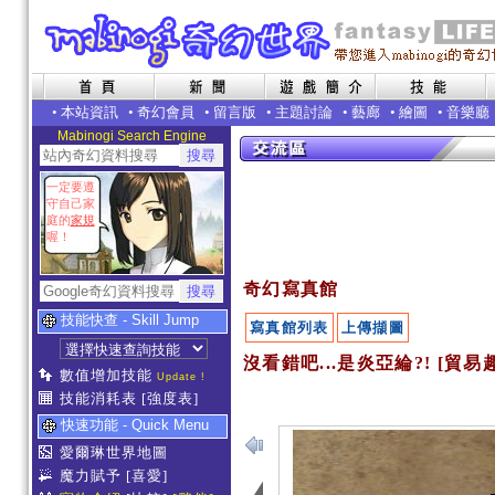
•
本站資訊
•
奇幻會員
•
留言版
•
主題討論
•
藝廊
•
繪圖
•
音樂廳
Mabinogi Search Engine
一定要遵
守自己家
庭的
家規
喔！
奇幻寫真館
技能快查 - Skill Jump
寫真館列表
上傳擷圖
沒看錯吧...是炎亞綸?! [貿易
數值增加技能
Update !
技能消耗表
[強度表]
快速功能 - Quick Menu
愛爾琳世界地圖
魔力賦予
[喜愛]