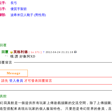
左手:
長弓
右手:
優質手製箭
腳部:
波希米亞人靴子 (男性用)
回覆
回覆
英格利德
[ Lv.171 ]
?
2012-04-24 21:21:16
#1
哦 讚 好像阿XD
回覆留言
Message
請先
登入會員
才可發表回覆留言
真館
奇幻寫真館是一個提供所有玩家上傳遊戲擷圖的交流空間，除了上傳擷圖
造型搭配來表現出玩家的個人服裝特色。 只要您是奇幻世界的會員，且通過