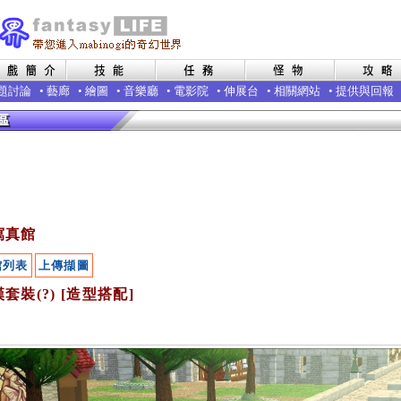
題討論
•
藝廊
•
繪圖
•
音樂廳
•
電影院
•
伸展台
•
相關網站
•
提供與回報
寫真館
館列表
上傳擷圖
套裝(?) [造型搭配]