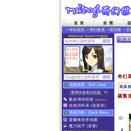
•
本站資訊
•
奇幻會員
•
留言版
•
主
Mabinogi Search Engine
進行菁英
影子任務
需要通行
證！
奇幻
技能快查 - Skill Jump
寫真
羅賓漢
數值增加技能
Update !
技能消耗表
[強度表]
快速功能 - Quick Menu
愛爾琳世界地圖
魔力賦予
[喜愛]