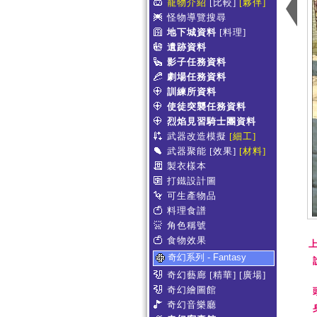
寵物介紹
[比較]
[夥伴]
怪物導覽搜尋
地下城資料
[料理]
遺跡資料
影子任務資料
劇場任務資料
訓練所資料
使徒突襲任務資料
烈焰見習騎士團資料
武器改造模擬
[細工]
武器聚能
[效果]
[材料]
製衣樣本
打鐵設計圖
可生產物品
料理食譜
角色稱號
食物效果
上
奇幻系列 - Fantasy
奇幻藝廊
[精華]
[廣場]
奇幻繪圖館
奇幻音樂廳