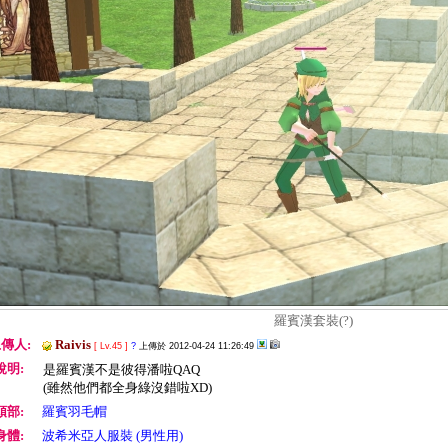
羅賓漢套裝(?)
傳人:
Raivis
[ Lv.45 ]
?
上傳於 2012-04-24 11:26:49
說明:
是羅賓漢不是彼得潘啦QAQ
(雖然他們都全身綠沒錯啦XD)
頭部:
羅賓羽毛帽
身體:
波希米亞人服裝 (男性用)