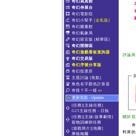
奇幻寫真館
奇幻伸展台
奇幻電影院
奇幻小幫手
[走私販]
奇幻圖書館
奇幻氣象局
奇幻留言版
[精華區]
奇幻閒聊區
奇幻遊戲看板查詢器
評論與
奇幻交易版
奇幻序號分享版
奇幻投票所
主題討論
[焦點]
角色名字顏色計算器
奇怪？不一樣
#5
更新頁面 - Update
[任務][主線任務]
G25主線任務 - 日蝕
[任務][主線/故事劇情]
關於寫
寵物訓練師任務
[遊戲簡介][地圖]
料庫的
摩格梅爾