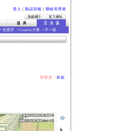
登入
｜
勘誤回報
｜
聯絡管理者
•
投票所
•
Cosplay大賽
•
不一樣
管理員：
呆欽