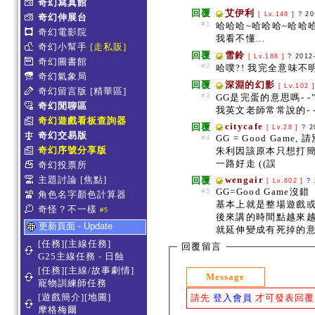
奇幻寫真館
回覆
艾伊利
[ Lv.148 ]
?
20
奇幻伸展台
#1
哈哈哈~哈哈哈~哈哈
奇幻電影院
我看不懂...
奇幻小幫手
[走私販]
回覆
雪鈴
[ Lv.188 ]
?
2012
奇幻圖書館
#2
哈噗?! 我完全意味不明".
奇幻氣象局
回覆
深淵的幻影
[ Lv.102 
奇幻留言版
[精華區]
#3
GG是完蛋的意思嗎- -"
奇幻閒聊區
我英文老師常常說的- -
奇幻遊戲看板查詢器
citycafe
回覆
[ Lv.28 ]
?
2
奇幻交易版
GG = Good Game
#4
奇幻序號分享版
朱利因該原本只想打簡
一路好走 ((誤
奇幻投票所
主題討論
[焦點]
wengair
回覆
[ Lv.602 ]
?
GG=Good Game沒錯
#5
角色名字顏色計算器
基本上就是整場遊戲
奇怪？不一樣
#5
後來講的時間點越來
更新頁面 - Update
就延伸變成有死掉的
[任務][主線任務]
回覆留言
G25主線任務 - 日蝕
[任務][主線/故事劇情]
Message
寵物訓練師任務
[遊戲簡介][地圖]
請先
登入會員
才可發表回覆
摩格梅爾