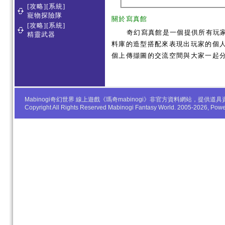
[攻略][系統]
寵物探險隊
關於寫真館
[攻略][系統]
奇幻寫真館是一個提供所有玩
精靈武器
料庫的造型搭配來表現出玩家的個人服
個上傳擷圖的交流空間與大家一起
Mabinogi奇幻世界 線上遊戲《瑪奇mabinogi》非官方資料網站，
Copyright All Rights Reserved Mabinogi Fantasy World. 2005-2026, Po