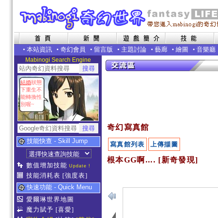
•
本站資訊
•
奇幻會員
•
留言版
•
主題討論
•
藝廊
•
繪圖
•
音樂廳
Mabinogi Search Engine
結婚
狀態
下重生不
能轉換性
別喔~
奇幻寫真館
技能快查 - Skill Jump
寫真館列表
上傳擷圖
根本GG啊.... [新奇發現]
數值增加技能
Update !
技能消耗表
[強度表]
快速功能 - Quick Menu
愛爾琳世界地圖
魔力賦予
[喜愛]