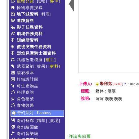
寵物介紹
[比較]
[夥伴]
怪物導覽搜尋
地下城資料
[料理]
遺跡資料
影子任務資料
劇場任務資料
訓練所資料
使徒突襲任務資料
烈焰見習騎士團資料
武器改造模擬
[細工]
武器聚能
[效果]
[材料]
製衣樣本
打鐵設計圖
上傳人:
朱利克
[ Lv.63 ]
?
上傳於 2012
可生產物品
標籤:
夥伴：噗噗
料理食譜
說明:
角色稱號
呵呵 噗噗 噗噗
食物效果
奇幻系列 - Fantasy
奇幻藝廊
[精華]
[廣場]
奇幻繪圖館
奇幻音樂廳
評論與回覆