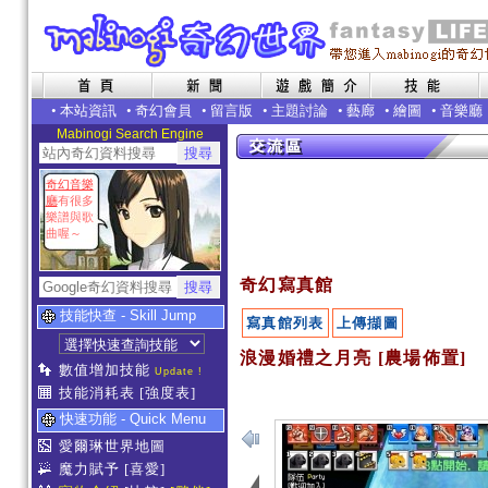
•
本站資訊
•
奇幻會員
•
留言版
•
主題討論
•
藝廊
•
繪圖
•
音樂廳
Mabinogi Search Engine
奇幻音樂
廳
有很多
樂譜與歌
曲喔～
奇幻寫真館
技能快查 - Skill Jump
寫真館列表
上傳擷圖
浪漫婚禮之月亮 [農場佈置]
數值增加技能
Update !
技能消耗表
[強度表]
快速功能 - Quick Menu
愛爾琳世界地圖
魔力賦予
[喜愛]