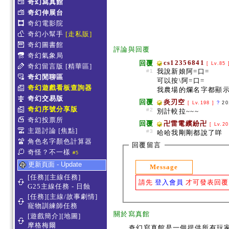
奇幻寫真館
奇幻伸展台
奇幻電影院
奇幻小幫手
[走私販]
奇幻圖書館
評論與回覆
奇幻氣象局
cs12356841
回覆
[ Lv.85
奇幻留言版
[精華區]
我說新娘阿=口=
#1
奇幻閒聊區
可以按\阿=口=
奇幻遊戲看板查詢器
我農場的爛名字都顯示
奇幻交易版
回覆
炎刃空
[ Lv.198 ]
?
20
奇幻序號分享版
#2
別計較拉~~~
奇幻投票所
回覆
卍雷電繽紛卍
[ Lv.2
主題討論
[焦點]
#3
哈哈我剛剛都說了咩
角色名字顏色計算器
回覆留言
奇怪？不一樣
#5
更新頁面 - Update
Message
[任務][主線任務]
請先
登入會員
才可發表回覆
G25主線任務 - 日蝕
[任務][主線/故事劇情]
寵物訓練師任務
關於寫真館
[遊戲簡介][地圖]
摩格梅爾
奇幻寫真館是一個提供所有玩