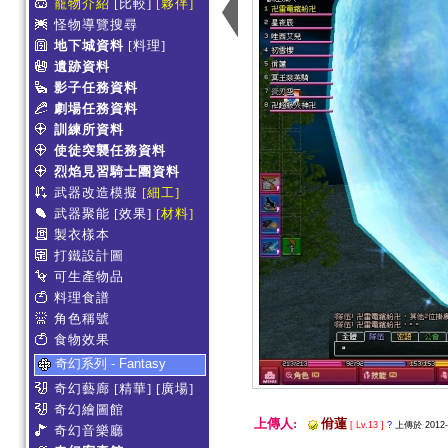
寵物介紹
[比較]
[夥伴]
怪物導覽搜尋
地下城資料
[料理]
遺跡資料
影子任務資料
劇場任務資料
訓練所資料
使徒突襲任務資料
烈焰見習騎士團資料
武器改造模擬
[細工]
武器聚能
[效果]
[材料]
製衣樣本
打鐵設計圖
可生產物品
料理食譜
角色稱號
食物效果
奇幻系列 - Fantasy
奇幻藝廊
[精華]
[廣場]
奇幻繪圖館
上傳人:
佾蓮
[ Lv.13 ]
?
上傳於 2012-0
奇幻音樂廳