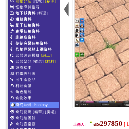
寵物介紹
[比較]
[夥伴]
怪物導覽搜尋
地下城資料
[料理]
遺跡資料
影子任務資料
劇場任務資料
訓練所資料
使徒突襲任務資料
烈焰見習騎士團資料
武器改造模擬
[細工]
武器聚能
[效果]
[材料]
製衣樣本
打鐵設計圖
可生產物品
料理食譜
角色稱號
食物效果
奇幻系列 - Fantasy
奇幻藝廊
[精華]
[廣場]
奇幻繪圖館
as297850
[ 
奇幻音樂廳
上傳人: