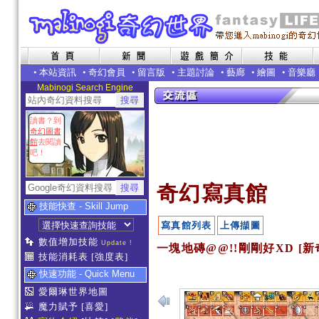
•
本站資訊
•
奇幻會員
•
留言版
•
主題討論
•
藝廊
•
繪圖
•
音樂廳
Mabinogi Search Engine
讀書？到
奇幻圖書
館
去閱讀
吧！
奇幻寫真館
技能快查 - Skill Jump
寫真館列表
上傳擷圖
數值增加技能
Update !
一塊地磚@@!!剛剛好XD [新
技能消耗表
[強度表]
快速功能 - Quick Menu
愛爾琳世界地圖
魔力賦予
[喜愛]