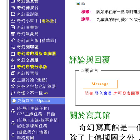
奇幻寫真館
奇幻伸展台
標籤:
腳如果在縮一點 剛好進去
奇幻電影院
說明:
九歲真的好可愛>ˋˋˋ< 
奇幻小幫手
[走私販]
奇幻圖書館
奇幻氣象局
奇幻留言版
[精華區]
奇幻閒聊區
奇幻遊戲看板查詢器
評論與回覆
奇幻交易版
奇幻序號分享版
回覆留言
奇幻投票所
主題討論
[焦點]
Message
角色名字顏色計算器
奇怪？不一樣
請先
登入會員
才可發表回覆
#5
更新頁面 - Update
[任務][主線任務]
關於寫真館
G25主線任務 - 日蝕
[任務][主線/故事劇情]
奇幻寫真館是一
寵物訓練師任務
[遊戲簡介][地圖]
除了上傳擷圖之外
摩格梅爾