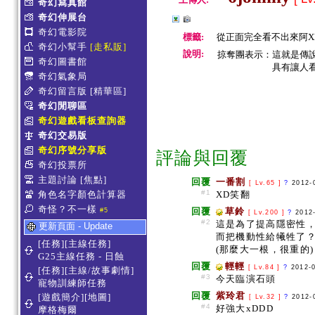
奇幻寫真館
奇幻伸展台
奇幻電影院
標籤:
從正面完全看不出來阿X
奇幻小幫手
[走私販]
說明:
掠奪團表示：這就是傳
奇幻圖書館
具有讓人看了就露
奇幻氣象局
奇幻留言版
[精華區]
奇幻閒聊區
奇幻遊戲看板查詢器
奇幻交易版
奇幻序號分享版
評論與回覆
奇幻投票所
主題討論
[焦點]
回覆
一番割
[ Lv.65 ]
?
2012-
#1
角色名字顏色計算器
XD笑翻
奇怪？不一樣
回覆
草鈴
#5
[ Lv.200 ]
?
2012
#2
這是為了提高隱密性
更新頁面 - Update
而把機動性給犧牲了
[任務][主線任務]
(那麼大一根，很重的)
G25主線任務 - 日蝕
回覆
輕輕
[ Lv.84 ]
?
2012-
[任務][主線/故事劇情]
#3
今天臨演石頭
寵物訓練師任務
回覆
紫玲君
[遊戲簡介][地圖]
[ Lv.32 ]
?
2012-
#4
好強大xDDD
摩格梅爾