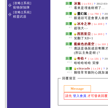
[攻略][系統]
回覆
冰魅
[ Lv.53 ]
?
2012-03
寵物探險隊
#5
看來是埋進樹裡了...
[攻略][系統]
回覆
靈幻鼠
[ Lv.750 ]
?
20
精靈武器
#6
眼過頭可是會要人命的0
回覆
冰冷之神
[ Lv.100 ]
?
#7
超強大-.-
回覆
西西里亞
[ Lv.163 ]
?
#8
笑翻了XD+1
回覆
藍銀色的星空
[ Lv.110 
#9
應該是偽裝成掠奪團
(所以主角是樹 (?
回覆
奇幼〃
[ Lv.131 ]
?
20
#10
哈哈哈哈哈 笑慘
citycafe
回覆
[ Lv.28 ]
?
2
難怪常常聽到心跳加
#11
回覆留言
Message
請先
登入會員
才可發表回覆