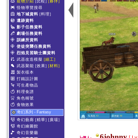
寵物介紹
[比較]
[夥伴]
怪物導覽搜尋
地下城資料
[料理]
遺跡資料
影子任務資料
劇場任務資料
訓練所資料
使徒突襲任務資料
烈焰見習騎士團資料
武器改造模擬
[細工]
武器聚能
[效果]
[材料]
製衣樣本
打鐵設計圖
可生產物品
料理食譜
角色稱號
食物效果
奇幻系列 - Fantasy
奇幻藝廊
[精華]
[廣場]
奇幻繪圖館
奇幻音樂廳
6johnny
[ Lv
上傳人: