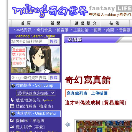
•
本站資訊
•
奇幻會員
•
留言版
•
主題討論
•
藝廊
•
繪圖
•
音樂廳
Mabinogi Search Engine
黃金連續
技卡片
有
更好的技
能順序！
奇幻寫真館
技能快查 - Skill Jump
寫真館列表
上傳擷圖
數值增加技能
Update !
這才叫偽裝成樹 [貿易趣聞]
技能消耗表
[強度表]
快速功能 - Quick Menu
愛爾琳世界地圖
魔力賦予
[喜愛]