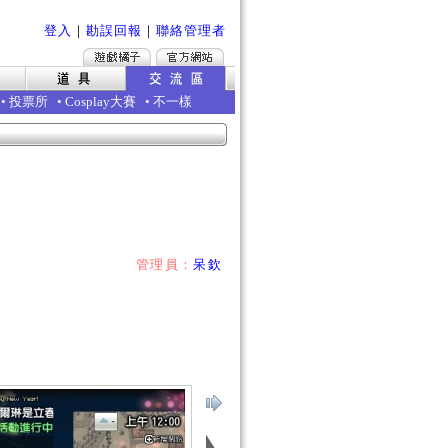
登入
｜
勘誤回報
｜
聯絡管理者
•
投票所
•
Cosplay大賽
•
不一樣
管理員：
呆欽