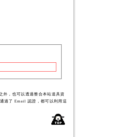
之外，也可以透過整合本站道具資
了 Email 認證，都可以利用這