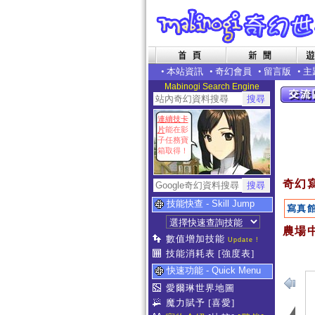
•
本站資訊
•
奇幻會員
•
留言版
•
主
Mabinogi Search Engine
連續技卡
片
能在影
子任務寶
箱取得！
奇幻
技能快查 - Skill Jump
寫真
農場中
數值增加技能
Update !
技能消耗表
[強度表]
快速功能 - Quick Menu
愛爾琳世界地圖
魔力賦予
[喜愛]