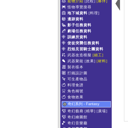
寵物介紹
[比較]
[夥伴]
怪物導覽搜尋
地下城資料
[料理]
遺跡資料
影子任務資料
劇場任務資料
訓練所資料
使徒突襲任務資料
烈焰見習騎士團資料
武器改造模擬
[細工]
武器聚能
[效果]
[材料]
製衣樣本
打鐵設計圖
可生產物品
料理食譜
角色稱號
食物效果
奇幻系列 - Fantasy
奇幻藝廊
[精華]
[廣場]
奇幻繪圖館
奇幻音樂廳