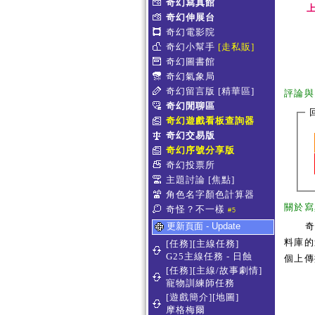
奇幻寫真館
上
奇幻伸展台
奇幻電影院
奇幻小幫手
[走私販]
奇幻圖書館
奇幻氣象局
奇幻留言版
[精華區]
評論與
奇幻閒聊區
奇幻遊戲看板查詢器
奇幻交易版
奇幻序號分享版
奇幻投票所
主題討論
[焦點]
角色名字顏色計算器
關於寫
奇怪？不一樣
#5
更新頁面 - Update
料庫的
[任務][主線任務]
G25主線任務 - 日蝕
個上傳
[任務][主線/故事劇情]
寵物訓練師任務
[遊戲簡介][地圖]
摩格梅爾