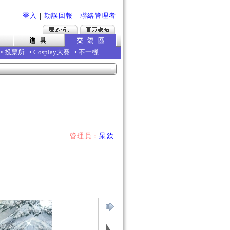
登入
｜
勘誤回報
｜
聯絡管理者
•
投票所
•
Cosplay大賽
•
不一樣
管理員：
呆欽