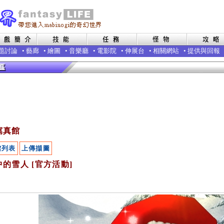
題討論
•
藝廊
•
繪圖
•
音樂廳
•
電影院
•
伸展台
•
相關網站
•
提供與回報
寫真館
館列表
上傳擷圖
的雪人 [官方活動]