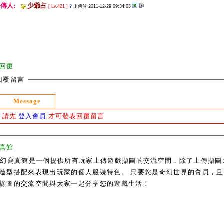
傳人:
少爺占
[ Lv.421 ]
?
上傳於 2011-12-29 09:34:03
回覆
回覆留言
Message
請先
登入會員
才可發表回覆留言
真館
奇幻寫真館是一個提供所有玩家上傳遊戲擷圖的交流空間，除了上傳擷圖
造型搭配來表現出玩家的個人服裝特色。 只要您是奇幻世界的會員，且通過
擷圖的交流空間與大家一起分享您的遊戲生活！