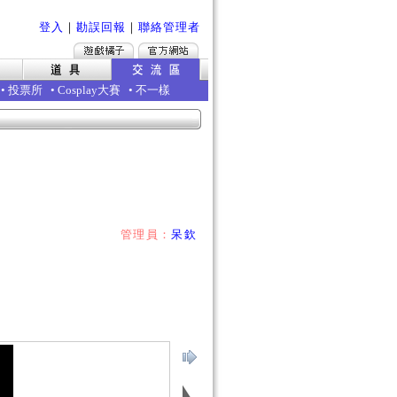
登入
｜
勘誤回報
｜
聯絡管理者
•
投票所
•
Cosplay大賽
•
不一樣
管理員：
呆欽