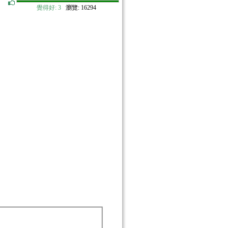
覺得好:
3
瀏覽: 16294