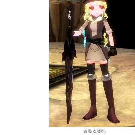
遺照(衣服的)