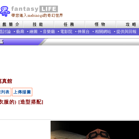
題討論
•
藝廊
•
繪圖
•
音樂廳
•
電影院
•
伸展台
•
相關網站
•
提供與回報
寫真館
館列表
上傳擷圖
衣服的) [造型搭配]