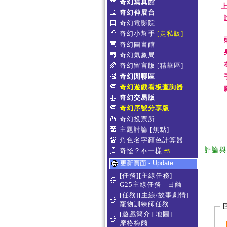
奇幻寫真館
上
奇幻伸展台
奇幻電影院
奇幻小幫手
[走私販]
奇幻圖書館
奇幻氣象局
奇幻留言版
[精華區]
奇幻閒聊區
奇幻遊戲看板查詢器
奇幻交易版
奇幻序號分享版
奇幻投票所
主題討論
[焦點]
角色名字顏色計算器
評論與
奇怪？不一樣
#5
更新頁面 - Update
[任務][主線任務]
G25主線任務 - 日蝕
[任務][主線/故事劇情]
寵物訓練師任務
[遊戲簡介][地圖]
摩格梅爾