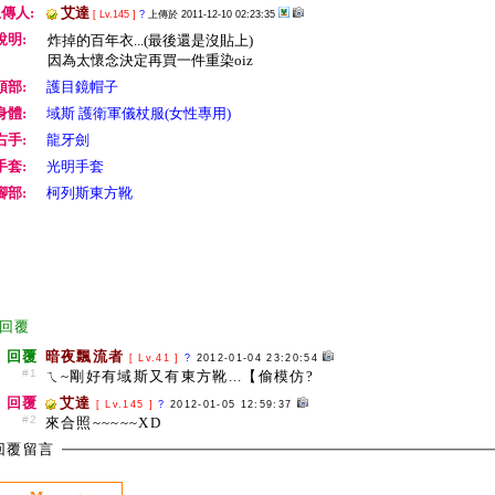
傳人:
艾達
[ Lv.145 ]
?
上傳於 2011-12-10 02:23:35
說明:
炸掉的百年衣...(最後還是沒貼上)
因為太懷念決定再買一件重染oiz
頭部:
護目鏡帽子
身體:
域斯 護衛軍儀杖服(女性專用)
右手:
龍牙劍
手套:
光明手套
腳部:
柯列斯東方靴
回覆
回覆
暗夜飄流者
[ Lv.41 ]
?
2012-01-04 23:20:54
#1
ㄟ~剛好有域斯又有東方靴...【偷模仿?
回覆
艾達
[ Lv.145 ]
?
2012-01-05 12:59:37
#2
來合照~~~~~XD
回覆留言