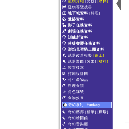
寵物介紹
[比較]
[夥伴]
怪物導覽搜尋
地下城資料
[料理]
遺跡資料
影子任務資料
劇場任務資料
訓練所資料
使徒突襲任務資料
烈焰見習騎士團資料
武器改造模擬
[細工]
武器聚能
[效果]
[材料]
製衣樣本
打鐵設計圖
可生產物品
料理食譜
角色稱號
食物效果
奇幻系列 - Fantasy
奇幻藝廊
[精華]
[廣場]
奇幻繪圖館
奇幻音樂廳