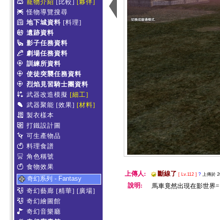
寵物介紹
[比較]
[夥伴]
怪物導覽搜尋
地下城資料
[料理]
遺跡資料
影子任務資料
劇場任務資料
訓練所資料
使徒突襲任務資料
烈焰見習騎士團資料
武器改造模擬
[細工]
武器聚能
[效果]
[材料]
製衣樣本
打鐵設計圖
可生產物品
料理食譜
角色稱號
食物效果
上傳人:
斷線了
[ Lv.112 ]
?
上傳於 201
奇幻系列 - Fantasy
說明:
馬車竟然出現在影世界= 
奇幻藝廊
[精華]
[廣場]
奇幻繪圖館
奇幻音樂廳