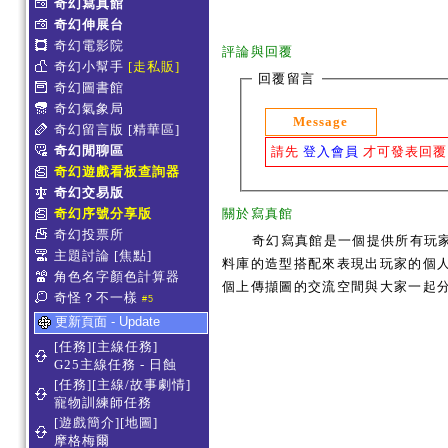
奇幻寫真館
奇幻伸展台
奇幻電影院
評論與回覆
奇幻小幫手
[走私販]
回覆留言
奇幻圖書館
奇幻氣象局
Message
奇幻留言版
[精華區]
奇幻閒聊區
請先
登入會員
才可發表回覆
奇幻遊戲看板查詢器
奇幻交易版
奇幻序號分享版
關於寫真館
奇幻投票所
奇幻寫真館是一個提供所有玩
主題討論
[焦點]
料庫的造型搭配來表現出玩家的個人服
角色名字顏色計算器
個上傳擷圖的交流空間與大家一起
奇怪？不一樣
#5
更新頁面 - Update
[任務][主線任務]
G25主線任務 - 日蝕
[任務][主線/故事劇情]
寵物訓練師任務
[遊戲簡介][地圖]
摩格梅爾