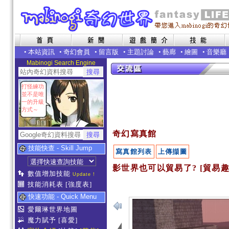
•
本站資訊
•
奇幻會員
•
留言版
•
主題討論
•
藝廊
•
繪圖
•
音樂廳
Mabinogi Search Engine
打怪練功
並不是唯
一的升級
方式～
奇幻寫真館
技能快查 - Skill Jump
寫真館列表
上傳擷圖
影世界也可以貿易了? [貿易趣
數值增加技能
Update !
技能消耗表
[強度表]
快速功能 - Quick Menu
愛爾琳世界地圖
魔力賦予
[喜愛]