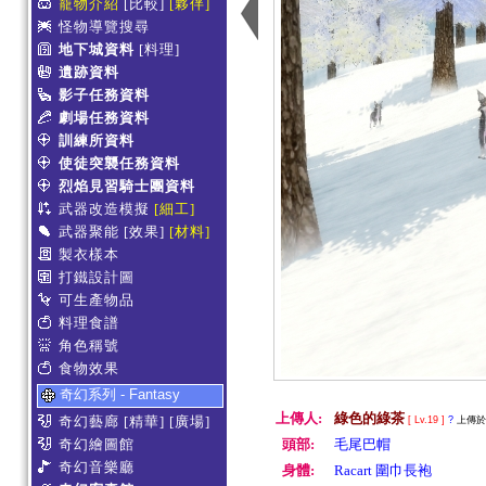
寵物介紹
[比較]
[夥伴]
怪物導覽搜尋
地下城資料
[料理]
遺跡資料
影子任務資料
劇場任務資料
訓練所資料
使徒突襲任務資料
烈焰見習騎士團資料
武器改造模擬
[細工]
武器聚能
[效果]
[材料]
製衣樣本
打鐵設計圖
可生產物品
料理食譜
角色稱號
食物效果
奇幻系列 - Fantasy
上傳人:
綠色的綠茶
奇幻藝廊
[精華]
[廣場]
[ Lv.19 ]
?
上傳於 2
奇幻繪圖館
頭部:
毛尾巴帽
奇幻音樂廳
身體:
Racart 圍巾長袍