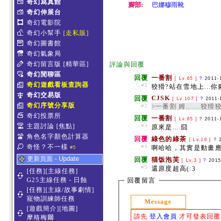
奇幻寫真館
腳部:
巴娜穆雨靴
奇幻伸展台
奇幻電影院
奇幻小幫手
[走私販]
奇幻圖書館
奇幻氣象局
奇幻留言版
[精華區]
評論與回覆
奇幻閒聊區
回覆
一番割
[ Lv.65 ]
?
2011-
奇幻遊戲看板查詢器
#1
狡猾?站在雪地上...你
奇幻交易版
CJSK
回覆
[ Lv.107 ]
?
2011-
奇幻序號分享版
>一番割 姆.......
#2
奇幻投票所
回覆
一番割
[ Lv.65 ]
?
2011-
主題討論
[焦點]
#3
原來是....囧
角色名字顏色計算器
回覆
綠色的綠茶
[ Lv.19 ]
?
奇怪？不一樣
#4
啊哈哈，其實是動畫應景
#5
更新頁面 - Update
回覆
猫饭泡芙
[ Lv.3 ]
?
2015
#5
還原度超高(:3
[任務][主線任務]
G25主線任務 - 日蝕
回覆留言
[任務][主線/故事劇情]
寵物訓練師任務
Message
[遊戲簡介][地圖]
請先
登入會員
才可發表回覆
摩格梅爾