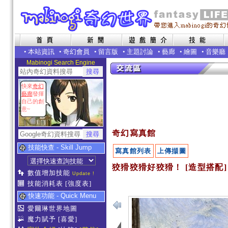
•
本站資訊
•
奇幻會員
•
留言版
•
主題討論
•
藝廊
•
繪圖
•
音樂廳
Mabinogi Search Engine
快來
奇幻
藝廊
發揮
自己的創
意~
奇幻寫真館
技能快查 - Skill Jump
寫真館列表
上傳擷圖
狡猾狡猾好狡猾！ [造型搭配]
數值增加技能
Update !
技能消耗表
[強度表]
快速功能 - Quick Menu
愛爾琳世界地圖
魔力賦予
[喜愛]