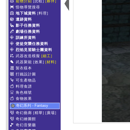
寵物介紹
[比較]
[夥伴]
怪物導覽搜尋
地下城資料
[料理]
遺跡資料
影子任務資料
劇場任務資料
訓練所資料
使徒突襲任務資料
烈焰見習騎士團資料
武器改造模擬
[細工]
武器聚能
[效果]
[材料]
製衣樣本
打鐵設計圖
可生產物品
料理食譜
角色稱號
食物效果
奇幻系列 - Fantasy
奇幻藝廊
[精華]
[廣場]
奇幻繪圖館
奇幻音樂廳