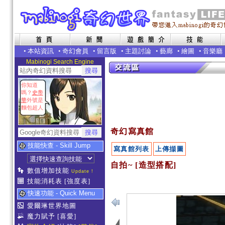
•
本站資訊
•
奇幻會員
•
留言版
•
主題討論
•
藝廊
•
繪圖
•
音樂廳
Mabinogi Search Engine
你知道
嗎？
史帝
華
外號是
麵包超人
奇幻寫真館
技能快查 - Skill Jump
寫真館列表
上傳擷圖
自拍~ [造型搭配]
數值增加技能
Update !
技能消耗表
[強度表]
快速功能 - Quick Menu
愛爾琳世界地圖
魔力賦予
[喜愛]