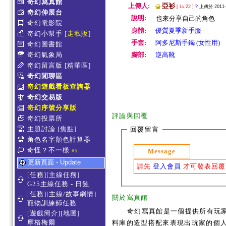
奇幻寫真館
上傳人:
亞衫
[ Lv.22 ]
?
上傳於 2011-0
奇幻伸展台
說明:
也來分享自己的角色
奇幻電影院
身體:
優質夏季新手服
奇幻小幫手
[走私販]
手套:
阿多尼斯手鐲 (女性用)
奇幻圖書館
奇幻氣象局
腳部:
逆高靴
奇幻留言版
[精華區]
奇幻閒聊區
奇幻遊戲看板查詢器
奇幻交易版
奇幻序號分享版
評論與回覆
奇幻投票所
主題討論
[焦點]
回覆留言
角色名字顏色計算器
奇怪？不一樣
Message
#5
更新頁面 - Update
請先
登入會員
才可發表回覆
[任務][主線任務]
G25主線任務 - 日蝕
[任務][主線/故事劇情]
關於寫真館
寵物訓練師任務
奇幻寫真館是一個提供所有玩
[遊戲簡介][地圖]
摩格梅爾
料庫的造型搭配來表現出玩家的個人服