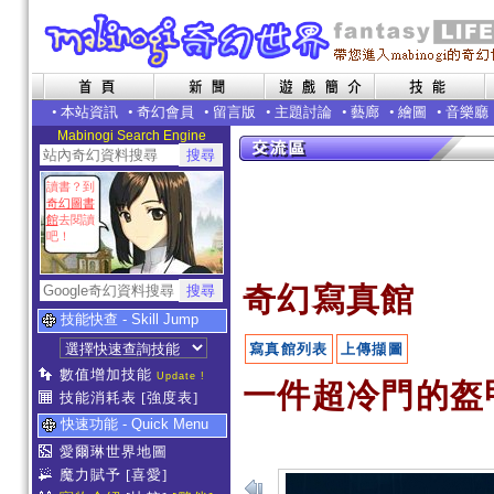
•
本站資訊
•
奇幻會員
•
留言版
•
主題討論
•
藝廊
•
繪圖
•
音樂廳
Mabinogi Search Engine
讀書？到
奇幻圖書
館
去閱讀
吧！
奇幻寫真館
技能快查 - Skill Jump
寫真館列表
上傳擷圖
數值增加技能
Update !
一件超冷門的盔甲
技能消耗表
[強度表]
快速功能 - Quick Menu
愛爾琳世界地圖
魔力賦予
[喜愛]