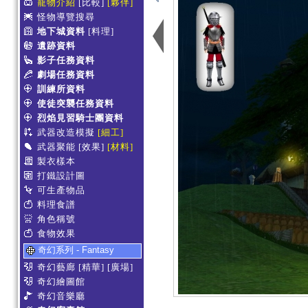
寵物介紹
[比較]
[夥伴]
怪物導覽搜尋
地下城資料
[料理]
遺跡資料
影子任務資料
劇場任務資料
訓練所資料
使徒突襲任務資料
烈焰見習騎士團資料
武器改造模擬
[細工]
武器聚能
[效果]
[材料]
製衣樣本
打鐵設計圖
可生產物品
料理食譜
角色稱號
食物效果
奇幻系列 - Fantasy
奇幻藝廊
[精華]
[廣場]
奇幻繪圖館
奇幻音樂廳