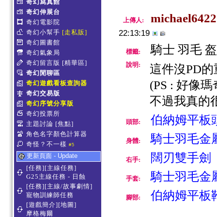
奇幻寫真館
奇幻伸展台
michael6422
上傳人:
奇幻電影院
奇幻小幫手
[走私販]
22:13:19
奇幻圖書館
騎士 羽毛 
標籤:
奇幻氣象局
奇幻留言版
[精華區]
說明:
這件沒PD的
奇幻閒聊區
(PS : 
奇幻遊戲看板查詢器
奇幻交易版
不過我真的很
奇幻序號分享版
奇幻投票所
伯納姆平板
頭部:
主題討論
[焦點]
角色名字顏色計算器
騎士羽毛金
身體:
奇怪？不一樣
#5
闊刃雙手劍
更新頁面 - Update
右手:
[任務][主線任務]
騎士羽毛金
G25主線任務 - 日蝕
手套:
[任務][主線/故事劇情]
伯納姆平板
寵物訓練師任務
腳部:
[遊戲簡介][地圖]
摩格梅爾