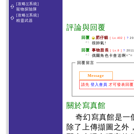
[攻略][系統]
寵物探險隊
[攻略][系統]
精靈武器
評論與回覆
回覆
肥仔貓
[ Lv.402 ]
?
20
#1
很帥氣!
回覆
事物股長
[ Lv.8 ]
?
2011
#2
偶爾角色卡會送啊=ˇ=
回覆留言
Message
請先
登入會員
才可發表回覆
關於寫真館
奇幻寫真館是一
除了上傳擷圖之外