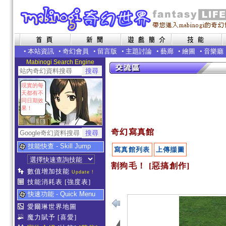
•
本站資訊
•
奇幻會員
•
留言版
•
主題討論
•
藝廊
•
繪圖
•
音樂廳
Mabinogi Search Engine
現實的每
天都有不
同日期效
果！
奇幻寫真館
技能快查 - Skill Jump
寫真館列表
上傳擷圖
割狗毛！ [惡搞創作]
數值增加技能
Update !
技能消耗表
[強度表]
快速功能 - Quick Menu
愛爾琳世界地圖
魔力賦予
[喜愛]