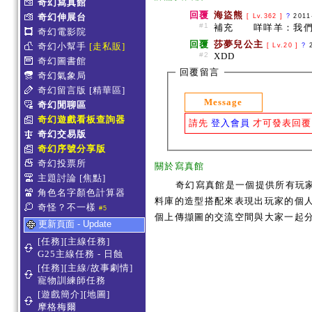
奇幻寫真館
回覆
海盜熊
奇幻伸展台
[ Lv.362 ]
?
2011
#1
補充 咩咩羊：我們
奇幻電影院
回覆
莎夢兒公主
奇幻小幫手
[走私販]
[ Lv.20 ]
?
#2
XDD
奇幻圖書館
回覆留言
奇幻氣象局
奇幻留言版
[精華區]
Message
奇幻閒聊區
奇幻遊戲看板查詢器
請先
登入會員
才可發表回覆
奇幻交易版
奇幻序號分享版
奇幻投票所
關於寫真館
主題討論
[焦點]
奇幻寫真館是一個提供所有玩
角色名字顏色計算器
料庫的造型搭配來表現出玩家的個人服
奇怪？不一樣
#5
個上傳擷圖的交流空間與大家一起
更新頁面 - Update
[任務][主線任務]
G25主線任務 - 日蝕
[任務][主線/故事劇情]
寵物訓練師任務
[遊戲簡介][地圖]
摩格梅爾