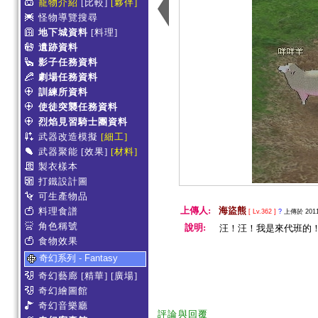
寵物介紹
[比較]
[夥伴]
怪物導覽搜尋
地下城資料
[料理]
遺跡資料
影子任務資料
劇場任務資料
訓練所資料
使徒突襲任務資料
烈焰見習騎士團資料
武器改造模擬
[細工]
武器聚能
[效果]
[材料]
製衣樣本
打鐵設計圖
可生產物品
上傳人:
海盜熊
料理食譜
[ Lv.362 ]
?
上傳於 2011-
角色稱號
說明:
汪！汪！我是來代班的
食物效果
奇幻系列 - Fantasy
奇幻藝廊
[精華]
[廣場]
奇幻繪圖館
奇幻音樂廳
評論與回覆