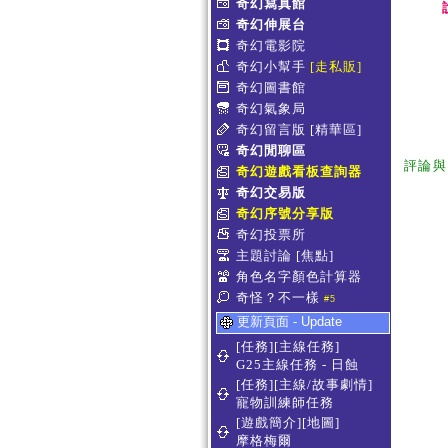
奇幻寫真館
奇幻伸展台
奇幻電影院
奇幻小幫手
[走私販]
奇幻圖書館
奇幻氣象局
奇幻留言版
[精華區]
奇幻閒聊區
評論與
奇幻遊戲看板查詢器
奇幻交易版
奇幻序號分享版
奇幻投票所
主題討論
[焦點]
角色名字顏色計算器
奇怪？不一樣
#5
更新頁面 - Update
[任務][主線任務]
G25主線任務 - 日蝕
[任務][主線/故事劇情]
寵物訓練師任務
[遊戲簡介][地圖]
摩格梅爾