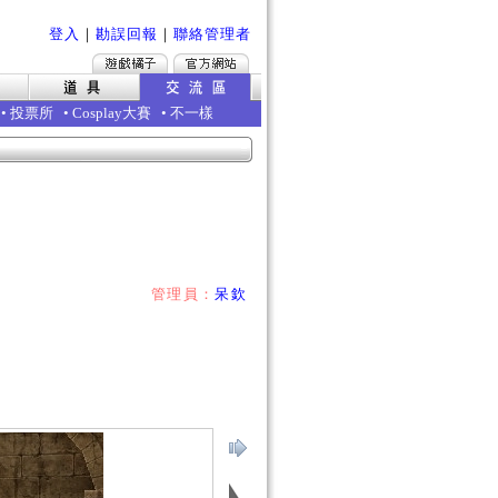
登入
｜
勘誤回報
｜
聯絡管理者
•
投票所
•
Cosplay大賽
•
不一樣
管理員：
呆欽