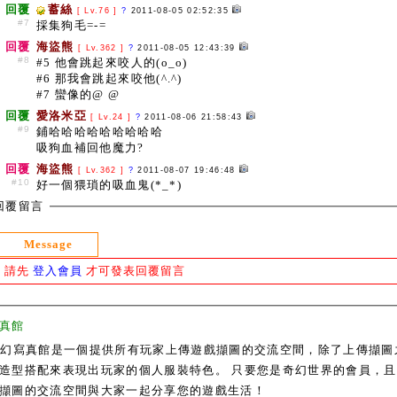
回覆
蓄絲
[ Lv.76 ]
?
2011-08-05 02:52:35
#7
採集狗毛=-=
回覆
海盜熊
[ Lv.362 ]
?
2011-08-05 12:43:39
#8
#5 他會跳起來咬人的(o_o)
#6 那我會跳起來咬他(^.^)
#7 蠻像的@ @
回覆
愛洛米亞
[ Lv.24 ]
?
2011-08-06 21:58:43
#9
鋪哈哈哈哈哈哈哈哈哈
吸狗血補回他魔力?
回覆
海盜熊
[ Lv.362 ]
?
2011-08-07 19:46:48
#10
好一個猥瑣的吸血鬼(*_*)
回覆留言
Message
請先
登入會員
才可發表回覆留言
真館
奇幻寫真館是一個提供所有玩家上傳遊戲擷圖的交流空間，除了上傳擷圖
造型搭配來表現出玩家的個人服裝特色。 只要您是奇幻世界的會員，且通過
擷圖的交流空間與大家一起分享您的遊戲生活！