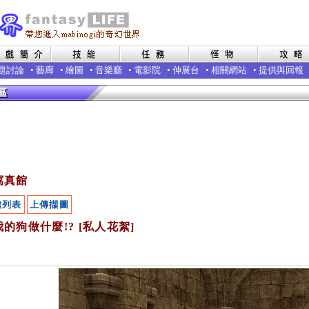
題討論
•
藝廊
•
繪圖
•
音樂廳
•
電影院
•
伸展台
•
相關網站
•
提供與回報
寫真館
館列表
上傳擷圖
的狗做什麼!? [私人花絮]