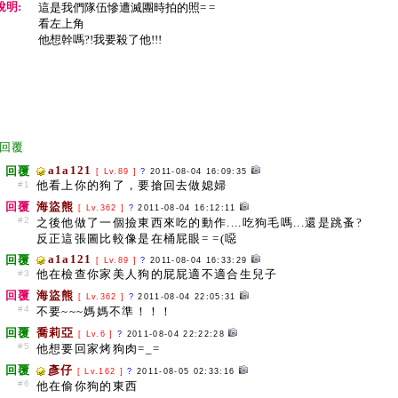
說明:
這是我們隊伍慘遭滅團時拍的照= =
看左上角
他想幹嗎?!我要殺了他!!!
回覆
a1a121
回覆
[ Lv.89 ]
?
2011-08-04 16:09:35
他看上你的狗了，要搶回去做媳婦
#1
回覆
海盜熊
[ Lv.362 ]
?
2011-08-04 16:12:11
#2
之後他做了一個撿東西來吃的動作....吃狗毛嗎...還是跳蚤?
反正這張圖比較像是在桶屁眼= =(噁
a1a121
回覆
[ Lv.89 ]
?
2011-08-04 16:33:29
他在檢查你家美人狗的屁屁適不適合生兒子
#3
回覆
海盜熊
[ Lv.362 ]
?
2011-08-04 22:05:31
#4
不要~~~媽媽不準！！！
回覆
喬莉亞
[ Lv.6 ]
?
2011-08-04 22:22:28
#5
他想要回家烤狗肉=_=
回覆
彥仔
[ Lv.162 ]
?
2011-08-05 02:33:16
#6
他在偷你狗的東西