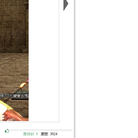
覺得好:
0
瀏覽: 3924