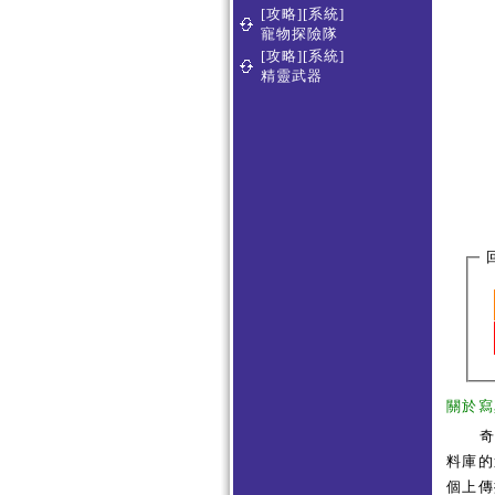
[攻略][系統]
寵物探險隊
[攻略][系統]
精靈武器
關於寫
料庫的
個上傳