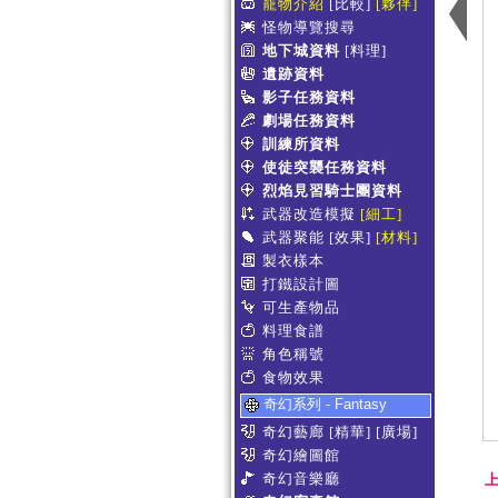
寵物介紹
[比較]
[夥伴]
怪物導覽搜尋
地下城資料
[料理]
遺跡資料
影子任務資料
劇場任務資料
訓練所資料
使徒突襲任務資料
烈焰見習騎士團資料
武器改造模擬
[細工]
武器聚能
[效果]
[材料]
製衣樣本
打鐵設計圖
可生產物品
料理食譜
角色稱號
食物效果
奇幻系列 - Fantasy
奇幻藝廊
[精華]
[廣場]
奇幻繪圖館
奇幻音樂廳
上