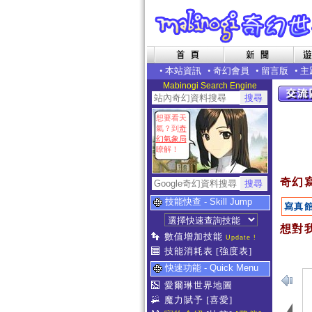
•
本站資訊
•
奇幻會員
•
留言版
•
主
Mabinogi Search Engine
想要看天
氣？到
奇
幻氣象局
瞭解！
奇幻
技能快查 - Skill Jump
寫真
想對我
數值增加技能
Update !
技能消耗表
[強度表]
快速功能 - Quick Menu
愛爾琳世界地圖
魔力賦予
[喜愛]