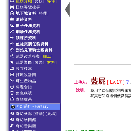
寵物介紹
[比較]
[夥伴]
怪物導覽搜尋
地下城資料
[料理]
遺跡資料
影子任務資料
劇場任務資料
訓練所資料
使徒突襲任務資料
烈焰見習騎士團資料
武器改造模擬
[細工]
武器聚能
[效果]
[材料]
製衣樣本
打鐵設計圖
藍屍
可生產物品
[ Lv.17 ]
?
上傳人:
料理食譜
說明:
我用了這個關鍵詞與蕾
角色稱號
我真想知道這個便當傳說
食物效果
奇幻系列 - Fantasy
奇幻藝廊
[精華]
[廣場]
奇幻繪圖館
奇幻音樂廳