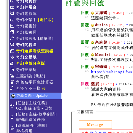
評論與回覆
奇幻寫真館
奇幻伸展台
回覆
大海彎
奇幻電影院
[ Lv.459 ]
?
20
#1
這關鍵詞怎拿--
奇幻小幫手
[走私販]
duelas
回覆
奇幻圖書館
[ Lv.512 ]
?
20
用幸運的傢伙稱號跟
#2
奇幻氣象局
做完任務就有關鍵詞
奇幻留言版
[精華區]
回覆
奈麻兒
[ Lv.26 ]
?
201
奇幻閒聊區
#3
居然還有這個隱藏任務
奇幻遊戲看板查詢器
Momizi
回覆
[ Lv.30 ]
?
2
奇幻交易版
對話了好多次都沒接到此
#4
奇幻序號分享版
回覆
宋磁磚
[ Lv.216 ]
?
20
奇幻投票所
#5
https://mabinogi.fw
主題討論
[焦點]
自己看(茶
角色名字顏色計算器
回覆
藍屍
[ Lv.17 ]
?
2011-07
奇怪？不一樣
#6
謝謝大家的資料
#5
看來這任務應該非常
更新頁面 - Update
[任務][主線任務]
PS.最近在杜8做兼職
G25主線任務 - 日蝕
回覆留言
[任務][主線/故事劇情]
寵物訓練師任務
Message
[遊戲簡介][地圖]
摩格梅爾