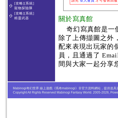
請先
登入會員
才可發表回覆
[攻略][系統]
寵物探險隊
[攻略][系統]
關於寫真館
精靈武器
奇幻寫真館是一
除了上傳擷圖之外
配來表現出玩家的
員，且通過了 Em
間與大家一起分享
Mabinogi奇幻世界 線上遊戲《瑪奇mabinogi》非官方資料網站，
Copyright All Rights Reserved Mabinogi Fantasy World. 2005-2026, Po