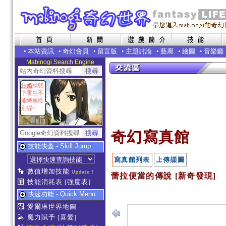
•
本站資訊
•
奇幻會員
•
留言版
•
主題討論
•
藝廊
•
繪圖
•
音樂廳
Mabinogi Search Engine
結婚
狀態
下重生不
能轉換性
別喔~
奇幻寫真館
技能快查 - Skill Jump
寫真館列表
上傳擷圖
數值增加技能
Update !
蕾拉便當的傳說 [新奇發現]
技能消耗表
[強度表]
快速功能 - Quick Menu
愛爾琳世界地圖
魔力賦予
[喜愛]