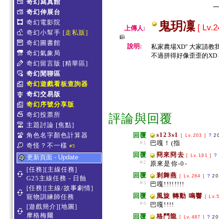
奇幻寫真館
奇幻伸展台
奇幻電影院
鬼玥凜
[ Lv.2
上傳人:
奇幻小幫手
[走私販]
奇幻圖書館
說明:
私家農場XD" 大家請教我 
奇幻氣象局
不過拼得好像歪歪的XD 
奇幻留言版
[精華區]
奇幻閒聊區
奇幻遊戲看板查詢器
奇幻交易版
奇幻序號分享版
奇幻投票所
評論與回覆
主題討論
[焦點]
s123s1
角色名字顏色計算器
回覆
[ Lv.203 ]
?
2
巴嘎！(指
#1
奇怪？不一樣
#5
回覆
冏來冏去
[ Lv.191 ]
?
更新頁面 - Update
#2
原來是你-0-
[任務][主線任務]
回覆
剎舞燕
[ Lv.264 ]
?
20
G25主線任務 - 日蝕
#3
巴嘎!!!!!!!!
[任務][主線/故事劇情]
回覆
風旋 轉動 鳴響
寵物訓練師任務
[ Lv.
#4
巴嘎!!!!
[遊戲簡介][地圖]
摩格梅爾
回覆
格鬥龍
[ Lv.487 ]
?
20