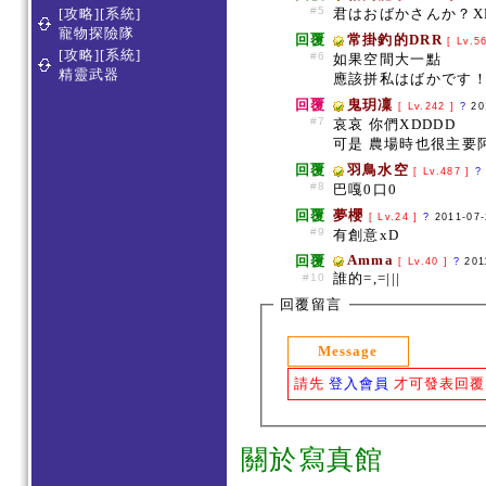
#5
[攻略][系統]
君はおばかさんか？XD
寵物探險隊
回覆
常掛釣的DRR
[ Lv.5
[攻略][系統]
#6
如果空間大一點
精靈武器
應該拼私はばかです！
回覆
鬼玥凜
[ Lv.242 ]
?
20
#7
哀哀 你們XDDDD
可是 農場時也很主要阿
回覆
羽鳥水空
[ Lv.487 ]
?
#8
巴嘎0口0
回覆
夢櫻
[ Lv.24 ]
?
2011-07
#9
有創意xD
Amma
回覆
[ Lv.40 ]
?
201
誰的=,=|||
#10
回覆留言
Message
請先
登入會員
才可發表回覆
關於寫真館