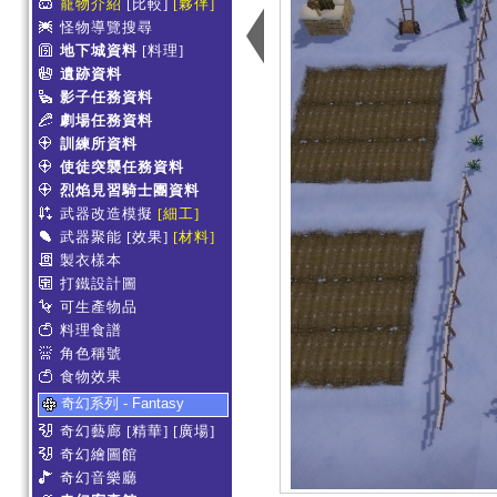
寵物介紹
[比較]
[夥伴]
怪物導覽搜尋
地下城資料
[料理]
遺跡資料
影子任務資料
劇場任務資料
訓練所資料
使徒突襲任務資料
烈焰見習騎士團資料
武器改造模擬
[細工]
武器聚能
[效果]
[材料]
製衣樣本
打鐵設計圖
可生產物品
料理食譜
角色稱號
食物效果
奇幻系列 - Fantasy
奇幻藝廊
[精華]
[廣場]
奇幻繪圖館
奇幻音樂廳