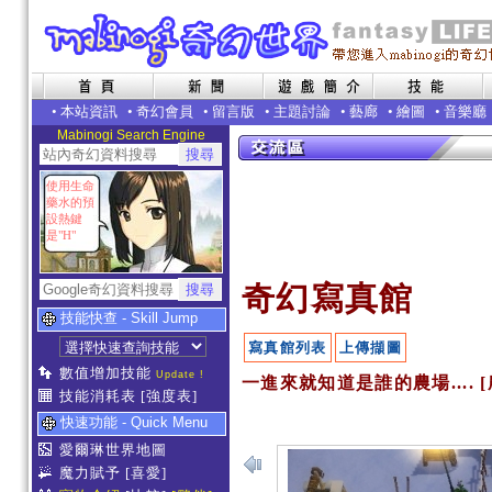
•
本站資訊
•
奇幻會員
•
留言版
•
主題討論
•
藝廊
•
繪圖
•
音樂廳
Mabinogi Search Engine
使用生命
藥水的預
設熱鍵
是"H"
奇幻寫真館
技能快查 - Skill Jump
寫真館列表
上傳擷圖
數值增加技能
Update !
一進來就知道是誰的農場.... 
技能消耗表
[強度表]
快速功能 - Quick Menu
愛爾琳世界地圖
魔力賦予
[喜愛]