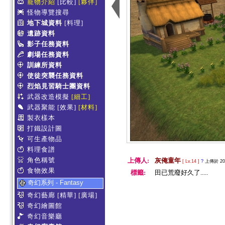
寵物介紹
[比較]
[夥伴]
怪物導覽搜尋
地下城資料
[料理]
遺跡資料
影子任務資料
劇場任務資料
訓練所資料
使徒突襲任務資料
烈焰見習騎士團資料
武器改造模擬
[細工]
武器聚能
[效果]
[材料]
製衣樣本
打鐵設計圖
可生產物品
料理食譜
角色稱號
上傳人:
灰俺童年
[ Lv.14 ]
?
上傳於 2011
食物效果
標籤:
田已荒廢好久了.....
奇幻系列 - Fantasy
奇幻藝廊
[精華]
[廣場]
奇幻繪圖館
奇幻音樂廳