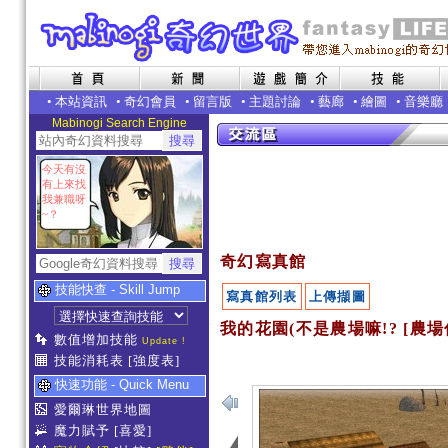
•
本站資訊
•
奇幻會員
•
留言版
•
主題討論
•
藝廊
•
繪圖
•
音樂廳
Mabinogi Search Engine
今天有沒
有上來找
我兼職呀
~？
奇幻寫真館
技能快查 - Skill Jump
寫真館列表
上傳擷圖
我的花園(不是農場嘛!? [農場
數值增加技能
Update !
技能消耗表
[強度表]
快速功能 - Quick Menu
愛爾琳世界地圖
魔力賦予
[喜愛]