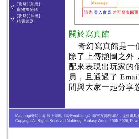
Message
[攻略][系統]
寵物探險隊
請先
登入會員
才可發表回覆
[攻略][系統]
精靈武器
關於寫真館
奇幻寫真館是一
除了上傳擷圖之外
配來表現出玩家的
員，且通過了 Em
間與大家一起分享
Mabinogi奇幻世界 線上遊戲《瑪奇mabinogi》非官方資料網站，
Copyright All Rights Reserved Mabinogi Fantasy World. 2005-2026, Po