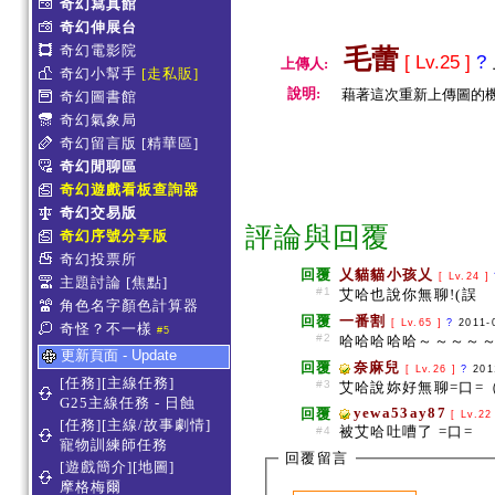
奇幻寫真館
奇幻伸展台
奇幻電影院
毛蕾
[ Lv.25 ]
?
上傳人:
奇幻小幫手
[走私販]
說明:
藉著這次重新上傳圖的機
奇幻圖書館
奇幻氣象局
奇幻留言版
[精華區]
奇幻閒聊區
奇幻遊戲看板查詢器
奇幻交易版
評論與回覆
奇幻序號分享版
奇幻投票所
回覆
乂貓貓小孩乂
[ Lv.24 ]
主題討論
[焦點]
#1
艾哈也說你無聊!(誤
角色名字顏色計算器
回覆
一番割
[ Lv.65 ]
?
2011-
奇怪？不一樣
#5
#2
哈哈哈哈哈～～～～
更新頁面 - Update
回覆
奈麻兒
[ Lv.26 ]
?
201
[任務][主線任務]
#3
艾哈說妳好無聊=口=
G25主線任務 - 日蝕
yewa53ay87
回覆
[ Lv.22
[任務][主線/故事劇情]
被艾哈吐嘈了 =口=
#4
寵物訓練師任務
回覆留言
[遊戲簡介][地圖]
摩格梅爾