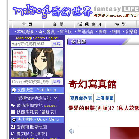
•
本站資訊
•
奇幻會員
•
留言版
•
主題討論
•
藝廊
•
繪圖
•
音樂廳
Mabinogi Search Engine
你知道
嗎？
史帝
華
外號是
麵包超人
奇幻寫真館
技能快查 - Skill Jump
寫真館列表
上傳擷圖
數值增加技能
Update !
最愛的服裝(再版)!? [私人花絮
技能消耗表
[強度表]
快速功能 - Quick Menu
愛爾琳世界地圖
魔力賦予
[喜愛]