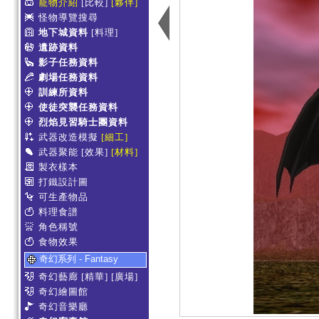
寵物介紹
[比較]
[夥伴]
怪物導覽搜尋
地下城資料
[料理]
遺跡資料
影子任務資料
劇場任務資料
訓練所資料
使徒突襲任務資料
烈焰見習騎士團資料
武器改造模擬
[細工]
武器聚能
[效果]
[材料]
製衣樣本
打鐵設計圖
可生產物品
料理食譜
角色稱號
食物效果
奇幻系列 - Fantasy
奇幻藝廊
[精華]
[廣場]
奇幻繪圖館
奇幻音樂廳