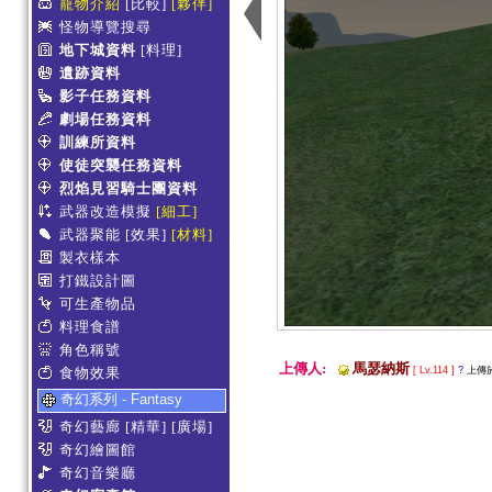
寵物介紹
[比較]
[夥伴]
怪物導覽搜尋
地下城資料
[料理]
遺跡資料
影子任務資料
劇場任務資料
訓練所資料
使徒突襲任務資料
烈焰見習騎士團資料
武器改造模擬
[細工]
武器聚能
[效果]
[材料]
製衣樣本
打鐵設計圖
可生產物品
料理食譜
角色稱號
上傳人:
馬瑟納斯
食物效果
[ Lv.114 ]
?
上傳於 
奇幻系列 - Fantasy
奇幻藝廊
[精華]
[廣場]
奇幻繪圖館
奇幻音樂廳