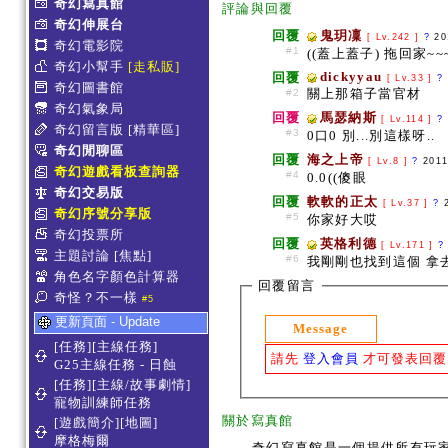
奇幻寫真館
評論與回覆
奇幻伸展台
回覆
鬼玥凜
[ Lv.242 ]
?
20
奇幻電影院
#1
((蓋上蓋子) 拖回家~~~
奇幻小幫手
[走私販]
dickyyau
回覆
[ Lv.33 ]
?
奇幻圖書館
關上那箱子當官材
#2
奇幻氣象局
回覆
馬瑟納斯
[ Lv.114 ]
?
奇幻留言版
[精華區]
#3
0口0 別...別這樣呀..
奇幻閒聊區
回覆
海之上帝
[ Lv.8 ]
?
2011
奇幻遊戲看板查詢器
#4
0.0((傻眼
奇幻交易版
回覆
軟軟的正太
[ Lv.37 ]
?
奇幻序號分享版
#5
你家好大哎
奇幻投票所
回覆
英格利德
[ Lv.171 ]
?
主題討論
[焦點]
#6
我剛剛也找到這個 拿
角色名字顏色計算器
回覆留言
奇怪？不一樣
#5
更新頁面 - Update
Message
[任務][主線任務]
請先
登入會員
才可發表回覆
G25主線任務 - 日蝕
[任務][主線/故事劇情]
寵物訓練師任務
關於寫真館
[遊戲簡介][地圖]
摩格梅爾
奇幻寫真館是一個提供所有玩