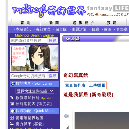
•
本站資訊
•
奇幻會員
•
留言版
•
主題討論
•
藝廊
•
繪圖
•
音樂廳
Mabinogi Search Engine
找出最適
合你的魔
力賦予
吧！
奇幻寫真館
技能快查 - Skill Jump
寫真館列表
上傳擷圖
這是我新居 [新奇發現]
數值增加技能
Update !
技能消耗表
[強度表]
快速功能 - Quick Menu
愛爾琳世界地圖
魔力賦予
[喜愛]