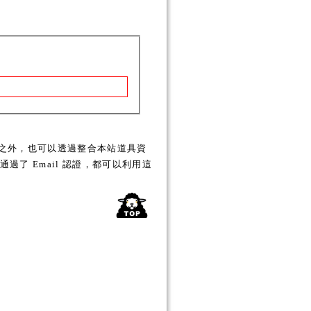
之外，也可以透過整合本站道具資
了 Email 認證，都可以利用這