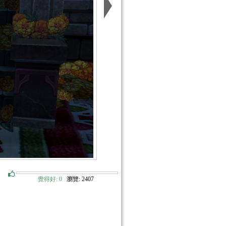
覺得好:
0
瀏覽: 2407