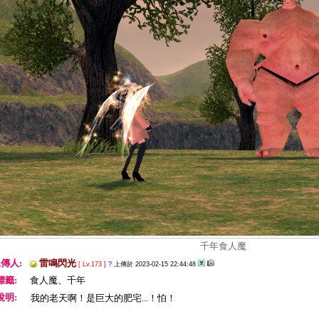
千年食人魔
傳人:
雷鳴閃光
[ Lv.173 ]
?
上傳於 2023-02-15 22:44:48
標籤:
食人魔、千年
說明:
我的老天啊！是巨大的肥宅...！怕！