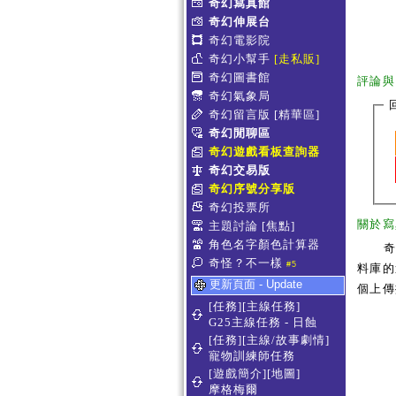
奇幻寫真館
奇幻伸展台
奇幻電影院
奇幻小幫手
[走私販]
奇幻圖書館
評論與
奇幻氣象局
奇幻留言版
[精華區]
奇幻閒聊區
奇幻遊戲看板查詢器
奇幻交易版
奇幻序號分享版
奇幻投票所
關於寫
主題討論
[焦點]
角色名字顏色計算器
奇怪？不一樣
#5
料庫的
更新頁面 - Update
個上傳
[任務][主線任務]
G25主線任務 - 日蝕
[任務][主線/故事劇情]
寵物訓練師任務
[遊戲簡介][地圖]
摩格梅爾