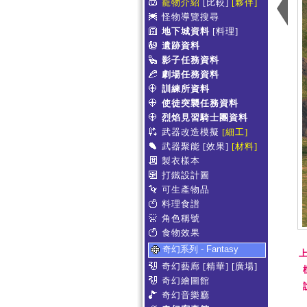
寵物介紹
[比較]
[夥伴]
怪物導覽搜尋
地下城資料
[料理]
遺跡資料
影子任務資料
劇場任務資料
訓練所資料
使徒突襲任務資料
烈焰見習騎士團資料
武器改造模擬
[細工]
武器聚能
[效果]
[材料]
製衣樣本
打鐵設計圖
可生產物品
料理食譜
角色稱號
食物效果
奇幻系列 - Fantasy
上
奇幻藝廊
[精華]
[廣場]
奇幻繪圖館
奇幻音樂廳