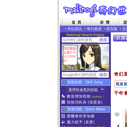
•
本站資訊
•
奇幻會員
•
留言版
•
主
Mabinogi Search Engine
時尚服裝
大賽
在塔
拉定期舉
辦！
奇幻
技能快查 - Skill Jump
寫真
千年食
數值增加技能
Update !
技能消耗表
[強度表]
快速功能 - Quick Menu
愛爾琳世界地圖
魔力賦予
[喜愛]