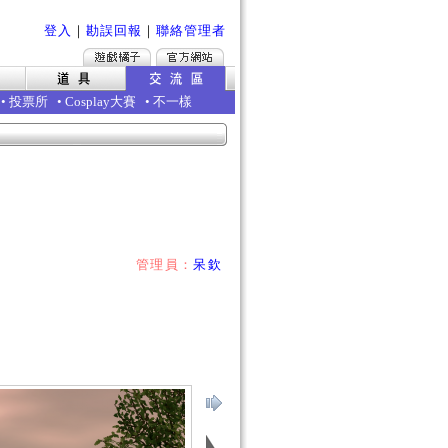
登入
｜
勘誤回報
｜
聯絡管理者
•
投票所
•
Cosplay大賽
•
不一樣
管理員：
呆欽