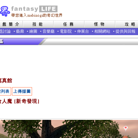
題討論
•
藝廊
•
繪圖
•
音樂廳
•
電影院
•
伸展台
•
相關網站
•
提供與回報
寫真館
館列表
上傳擷圖
人魔 [新奇發現]