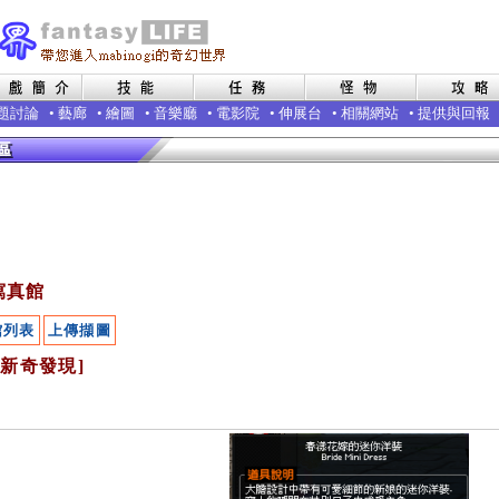
題討論
•
藝廊
•
繪圖
•
音樂廳
•
電影院
•
伸展台
•
相關網站
•
提供與回報
寫真館
館列表
上傳擷圖
[新奇發現]