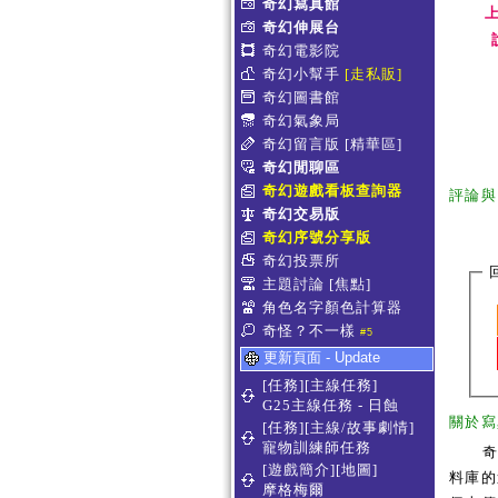
奇幻寫真館
上
奇幻伸展台
奇幻電影院
奇幻小幫手
[走私販]
奇幻圖書館
奇幻氣象局
奇幻留言版
[精華區]
奇幻閒聊區
奇幻遊戲看板查詢器
評論與
奇幻交易版
奇幻序號分享版
奇幻投票所
主題討論
[焦點]
角色名字顏色計算器
奇怪？不一樣
#5
更新頁面 - Update
[任務][主線任務]
G25主線任務 - 日蝕
關於寫
[任務][主線/故事劇情]
寵物訓練師任務
[遊戲簡介][地圖]
料庫的
摩格梅爾