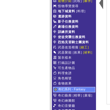
寵物介紹
[比較]
[夥伴]
怪物導覽搜尋
地下城資料
[料理]
遺跡資料
影子任務資料
劇場任務資料
訓練所資料
使徒突襲任務資料
烈焰見習騎士團資料
武器改造模擬
[細工]
武器聚能
[效果]
[材料]
製衣樣本
打鐵設計圖
可生產物品
料理食譜
角色稱號
食物效果
奇幻系列 - Fantasy
奇幻藝廊
[精華]
[廣場]
奇幻繪圖館
奇幻音樂廳