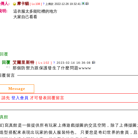
傳人:
摩卡貓
[ Lv.108 ]
?
上傳於 2022-12-26 19:32:41
說明:
這衣服太多能吐槽的地方
大家自己看看
回覆
回覆
艾爾里斯特
[ Lv.102 ]
?
2023-02-14 16:36:08
#1
那個防禦力跟保護發生了什麼問題wwww
回覆留言
Message
請先
登入會員
才可發表回覆留言
真館
奇幻寫真館是一個提供所有玩家上傳遊戲擷圖的交流空間，除了上傳擷圖
造型搭配來表現出玩家的個人服裝特色。 只要您是奇幻世界的會員，且通過