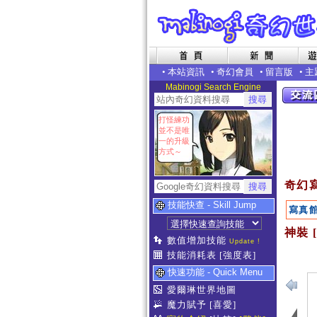
•
本站資訊
•
奇幻會員
•
留言版
•
主
Mabinogi Search Engine
打怪練功
並不是唯
一的升級
方式～
奇幻
技能快查 - Skill Jump
寫真
神裝 
數值增加技能
Update !
技能消耗表
[強度表]
快速功能 - Quick Menu
愛爾琳世界地圖
魔力賦予
[喜愛]