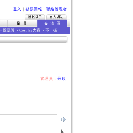
登入
｜
勘誤回報
｜
聯絡管理者
•
投票所
•
Cosplay大賽
•
不一樣
管理員：
呆欽