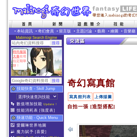
•
本站資訊
•
奇幻會員
•
留言版
•
主題討論
•
藝廊
•
繪圖
•
音樂廳
Mabinogi Search Engine
時尚服裝
大賽
在塔
拉定期舉
辦！
奇幻寫真館
技能快查 - Skill Jump
寫真館列表
上傳擷圖
數值增加技能
Update !
自拍一張 [造型搭配]
技能消耗表
[強度表]
快速功能 - Quick Menu
愛爾琳世界地圖
魔力賦予
[喜愛]