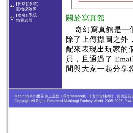
[攻略][系統]
寵物探險隊
[攻略][系統]
關於寫真館
精靈武器
奇幻寫真館是一
除了上傳擷圖之外
配來表現出玩家的
員，且通過了 Em
間與大家一起分享
Mabinogi奇幻世界 線上遊戲《瑪奇mabinogi》非官方資料網站，
Copyright All Rights Reserved Mabinogi Fantasy World. 2005-2026, Po