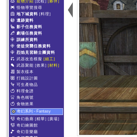
寵物介紹
[比較]
[夥伴]
怪物導覽搜尋
地下城資料
[料理]
遺跡資料
影子任務資料
劇場任務資料
訓練所資料
使徒突襲任務資料
烈焰見習騎士團資料
武器改造模擬
[細工]
武器聚能
[效果]
[材料]
製衣樣本
打鐵設計圖
可生產物品
料理食譜
角色稱號
食物效果
奇幻系列 - Fantasy
奇幻藝廊
[精華]
[廣場]
奇幻繪圖館
奇幻音樂廳