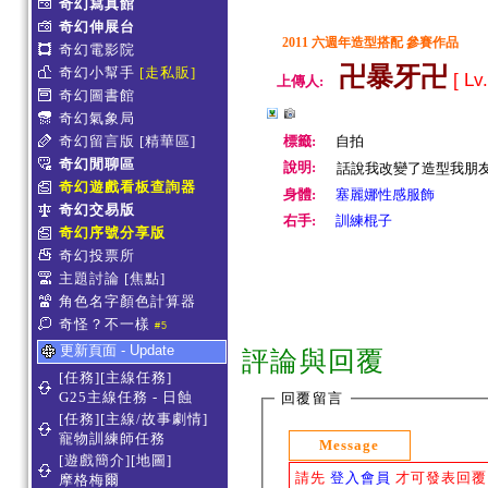
奇幻寫真館
奇幻伸展台
2011 六週年造型搭配 參賽作品
奇幻電影院
卍暴牙卍
奇幻小幫手
[走私販]
[ Lv
上傳人:
奇幻圖書館
奇幻氣象局
奇幻留言版
[精華區]
標籤:
自拍
奇幻閒聊區
說明:
話說我改變了造型我朋友
奇幻遊戲看板查詢器
身體:
塞麗娜性感服飾
奇幻交易版
右手:
訓練棍子
奇幻序號分享版
奇幻投票所
主題討論
[焦點]
角色名字顏色計算器
奇怪？不一樣
#5
更新頁面 - Update
評論與回覆
[任務][主線任務]
G25主線任務 - 日蝕
回覆留言
[任務][主線/故事劇情]
寵物訓練師任務
Message
[遊戲簡介][地圖]
請先
登入會員
才可發表回覆
摩格梅爾