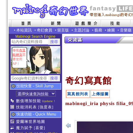
•
本站資訊
•
奇幻會員
•
留言版
•
主題討論
•
藝廊
•
繪圖
•
音樂廳
Mabinogi Search Engine
修復
布里
歐納克
需
要使用
AP！
奇幻寫真館
技能快查 - Skill Jump
寫真館列表
上傳擷圖
數值增加技能
Update !
mabinogi_iria physis fili
技能消耗表
[強度表]
快速功能 - Quick Menu
愛爾琳世界地圖
魔力賦予
[喜愛]