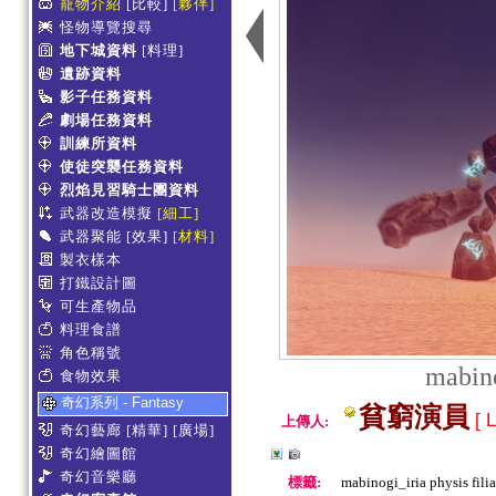
寵物介紹
[比較]
[夥伴]
怪物導覽搜尋
地下城資料
[料理]
遺跡資料
影子任務資料
劇場任務資料
訓練所資料
使徒突襲任務資料
烈焰見習騎士團資料
武器改造模擬
[細工]
武器聚能
[效果]
[材料]
製衣樣本
打鐵設計圖
可生產物品
料理食譜
角色稱號
mabino
食物效果
奇幻系列 - Fantasy
貧窮演員
[ L
上傳人:
奇幻藝廊
[精華]
[廣場]
奇幻繪圖館
奇幻音樂廳
標籤:
mabinogi_iria physis fil