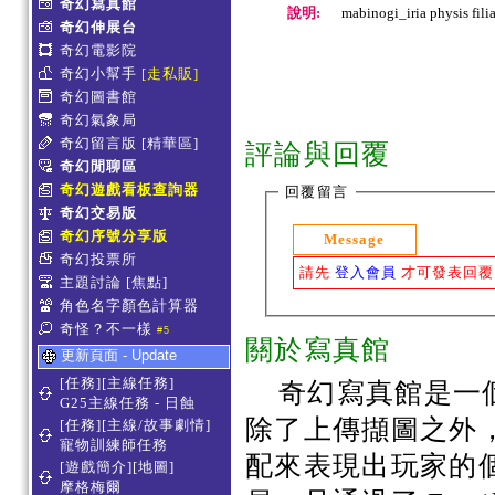
奇幻寫真館
說明:
mabinogi_iria physis fi
奇幻伸展台
奇幻電影院
奇幻小幫手
[走私販]
奇幻圖書館
奇幻氣象局
奇幻留言版
[精華區]
評論與回覆
奇幻閒聊區
奇幻遊戲看板查詢器
回覆留言
奇幻交易版
奇幻序號分享版
Message
奇幻投票所
請先
登入會員
才可發表回覆
主題討論
[焦點]
角色名字顏色計算器
奇怪？不一樣
#5
關於寫真館
更新頁面 - Update
[任務][主線任務]
奇幻寫真館是一
G25主線任務 - 日蝕
除了上傳擷圖之外
[任務][主線/故事劇情]
寵物訓練師任務
配來表現出玩家的
[遊戲簡介][地圖]
摩格梅爾