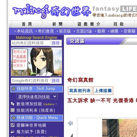
•
本站資訊
•
奇幻會員
•
留言版
•
主題討論
•
藝廊
•
繪圖
•
音樂廳
Mabinogi Search Engine
選擇正確
的
未來希
望
能修練
得更快！
奇幻寫真館
技能快查 - Skill Jump
寫真館列表
上傳擷圖
五大訴求 缺一不可 光復香港 
數值增加技能
Update !
技能消耗表
[強度表]
快速功能 - Quick Menu
愛爾琳世界地圖
魔力賦予
[喜愛]