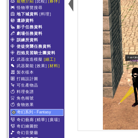
寵物介紹
[比較]
[夥伴]
怪物導覽搜尋
地下城資料
[料理]
遺跡資料
影子任務資料
劇場任務資料
訓練所資料
使徒突襲任務資料
烈焰見習騎士團資料
武器改造模擬
[細工]
武器聚能
[效果]
[材料]
製衣樣本
打鐵設計圖
可生產物品
料理食譜
角色稱號
食物效果
奇幻系列 - Fantasy
奇幻藝廊
[精華]
[廣場]
奇幻繪圖館
奇幻音樂廳