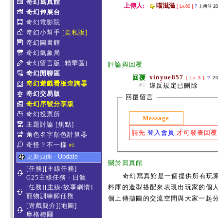
奇幻寫真館
上傳人:
喵滋滋
[ Lv.60 ]
?
上傳於 2020
奇幻伸展台
奇幻電影院
奇幻小幫手
[走私販]
奇幻圖書館
奇幻氣象局
奇幻留言版
[精華區]
評論與回覆
奇幻閒聊區
xinyue857
回覆
[ Lv.3 ]
?
2
奇幻遊戲看板查詢器
違反規定已刪除
#1
奇幻交易版
回覆留言
奇幻序號分享版
奇幻投票所
Message
主題討論
[焦點]
請先
登入會員
才可發表回覆
角色名字顏色計算器
奇怪？不一樣
#5
更新頁面 - Update
關於寫真館
[任務][主線任務]
奇幻寫真館是一個提供所有玩
G25主線任務 - 日蝕
[任務][主線/故事劇情]
料庫的造型搭配來表現出玩家的個人服
寵物訓練師任務
個上傳擷圖的交流空間與大家一起
[遊戲簡介][地圖]
摩格梅爾