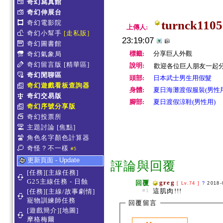
奇幻寫真館
奇幻伸展台
turnck1105
奇幻電影院
上傳人:
奇幻小幫手
[走私販]
23:19:07
奇幻圖書館
標籤:
分享巨人外觀
奇幻氣象局
奇幻留言版
[精華區]
說明:
歡迎各位巨人朋友一起分
奇幻閒聊區
頭部:
日本武士男生用假髮
奇幻遊戲看板查詢器
身體:
夏日海灘渡假服裝(男性用
奇幻交易版
腳部:
夏日渡假涼鞋(男性用)
奇幻序號分享版
奇幻投票所
主題討論
[焦點]
角色名字顏色計算器
奇怪？不一樣
#5
更新頁面 - Update
評論與回覆
[任務][主線任務]
G25主線任務 - 日蝕
greg
回覆
[ Lv.74 ]
?
2018-
這肌肉!!!
[任務][主線/故事劇情]
#1
寵物訓練師任務
回覆留言
[遊戲簡介][地圖]
摩格梅爾