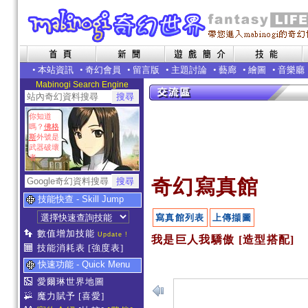
•
本站資訊
•
奇幻會員
•
留言版
•
主題討論
•
藝廊
•
繪圖
•
音樂廳
Mabinogi Search Engine
你知道
嗎？
佛格
斯
外號是
武器破壞
者
奇幻寫真館
技能快查 - Skill Jump
寫真館列表
上傳擷圖
數值增加技能
Update !
我是巨人我驕傲 [造型搭配]
技能消耗表
[強度表]
快速功能 - Quick Menu
愛爾琳世界地圖
魔力賦予
[喜愛]