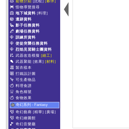
寵物介紹
[比較]
[夥伴]
怪物導覽搜尋
地下城資料
[料理]
遺跡資料
影子任務資料
劇場任務資料
訓練所資料
使徒突襲任務資料
烈焰見習騎士團資料
武器改造模擬
[細工]
武器聚能
[效果]
[材料]
製衣樣本
打鐵設計圖
可生產物品
料理食譜
角色稱號
食物效果
奇幻系列 - Fantasy
奇幻藝廊
[精華]
[廣場]
奇幻繪圖館
奇幻音樂廳