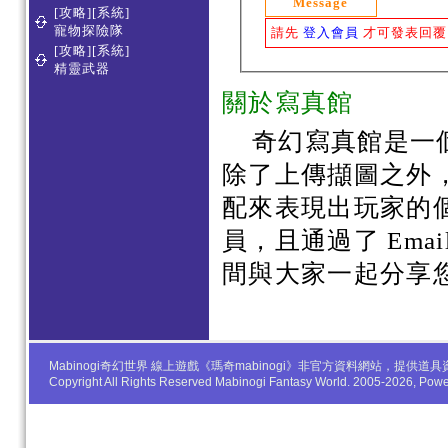
Message
[攻略][系統]
寵物探險隊
請先
登入會員
才可發表回覆
[攻略][系統]
精靈武器
關於寫真館
奇幻寫真館是一
除了上傳擷圖之外
配來表現出玩家的
員，且通過了 Em
間與大家一起分享
Mabinogi奇幻世界 線上遊戲《瑪奇mabinogi》非官方資料網站，
Copyright All Rights Reserved Mabinogi Fantasy World. 2005-2026, Po