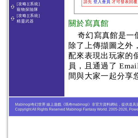
請先
登入會員
才可發表回覆
[攻略][系統]
寵物探險隊
[攻略][系統]
精靈武器
關於寫真館
奇幻寫真館是一
除了上傳擷圖之外
配來表現出玩家的
員，且通過了 Em
間與大家一起分享
Mabinogi奇幻世界 線上遊戲《瑪奇mabinogi》非官方資料網站，
Copyright All Rights Reserved Mabinogi Fantasy World. 2005-2026, Po