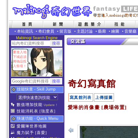
•
本站資訊
•
奇幻會員
•
留言版
•
主題討論
•
藝廊
•
繪圖
•
音樂廳
Mabinogi Search Engine
要進入地
下城必須
將物品投
入祭壇！
奇幻寫真館
技能快查 - Skill Jump
寫真館列表
上傳擷圖
數值增加技能
Update !
愛琳的肖像畫 [農場佈置]
技能消耗表
[強度表]
快速功能 - Quick Menu
愛爾琳世界地圖
魔力賦予
[喜愛]