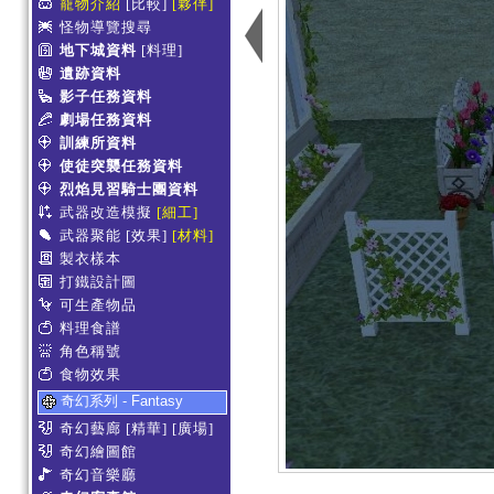
寵物介紹
[比較]
[夥伴]
怪物導覽搜尋
地下城資料
[料理]
遺跡資料
影子任務資料
劇場任務資料
訓練所資料
使徒突襲任務資料
烈焰見習騎士團資料
武器改造模擬
[細工]
武器聚能
[效果]
[材料]
製衣樣本
打鐵設計圖
可生產物品
料理食譜
角色稱號
食物效果
奇幻系列 - Fantasy
奇幻藝廊
[精華]
[廣場]
奇幻繪圖館
奇幻音樂廳