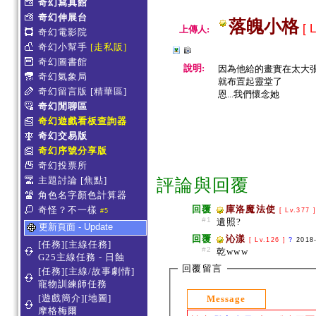
奇幻寫真館
奇幻伸展台
落魄小格
[ L
上傳人:
奇幻電影院
奇幻小幫手
[走私販]
奇幻圖書館
說明:
因為他給的畫實在太大張
奇幻氣象局
就布置起靈堂了
奇幻留言版
[精華區]
恩...我們懷念她
奇幻閒聊區
奇幻遊戲看板查詢器
奇幻交易版
奇幻序號分享版
奇幻投票所
主題討論
[焦點]
評論與回覆
角色名字顏色計算器
回覆
庫洛魔法使
奇怪？不一樣
[ Lv.377 
#5
#1
遺照?
更新頁面 - Update
回覆
沁漾
[ Lv.126 ]
?
2018
[任務][主線任務]
#2
乾www
G25主線任務 - 日蝕
回覆留言
[任務][主線/故事劇情]
寵物訓練師任務
[遊戲簡介][地圖]
Message
摩格梅爾