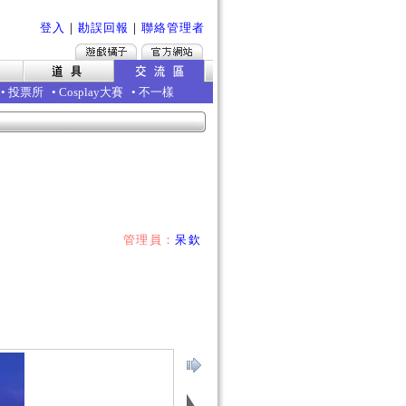
登入
｜
勘誤回報
｜
聯絡管理者
•
投票所
•
Cosplay大賽
•
不一樣
管理員：
呆欽