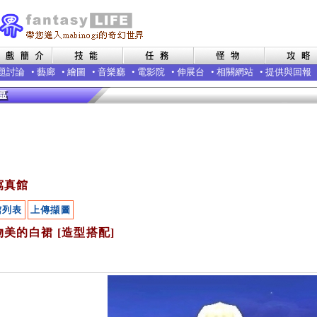
題討論
•
藝廊
•
繪圖
•
音樂廳
•
電影院
•
伸展台
•
相關網站
•
提供與回報
寫真館
館列表
上傳擷圖
美的白裙 [造型搭配]