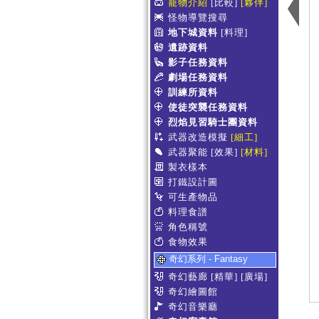
寵物介紹
[比較]
[夥伴]
怪物導覽搜尋
地下城資料
[料理]
遺跡資料
影子任務資料
劇場任務資料
訓練所資料
使徒突襲任務資料
烈焰見習騎士團資料
武器改造模擬
[細工]
武器聚能
[效果]
[材料]
製衣樣本
打鐵設計圖
可生產物品
料理食譜
角色稱號
食物效果
奇幻系列 - Fantasy
奇幻藝廊
[精華]
[廣場]
奇幻繪圖館
奇幻音樂廳