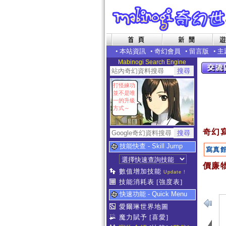
•
本站資訊
•
奇幻會員
•
留言版
•
主
Mabinogi Search Engine
打怪練功
並不是唯
一的升級
方式～
奇幻
技能快查 - Skill Jump
寫真
價廉物
數值增加技能
Update !
技能消耗表
[強度表]
快速功能 - Quick Menu
愛爾琳世界地圖
魔力賦予
[喜愛]