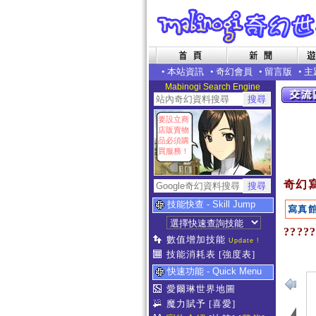
•
本站資訊
•
奇幻會員
•
留言版
•
主
Mabinogi Search Engine
要設立商
店販賣物
品必須購
買服務！
奇幻
技能快查 - Skill Jump
寫真
????
數值增加技能
Update !
技能消耗表
[強度表]
快速功能 - Quick Menu
愛爾琳世界地圖
魔力賦予
[喜愛]