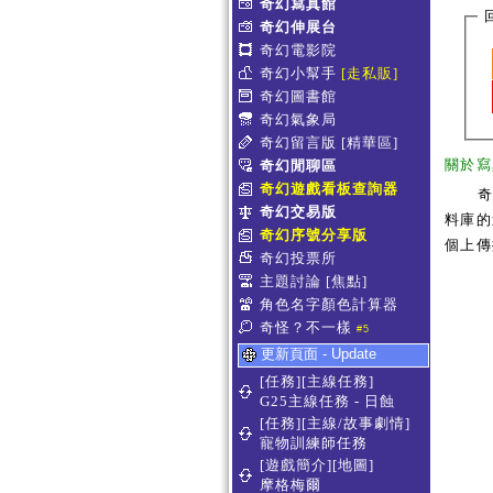
奇幻寫真館
奇幻伸展台
奇幻電影院
奇幻小幫手
[走私販]
奇幻圖書館
奇幻氣象局
奇幻留言版
[精華區]
關於寫
奇幻閒聊區
奇幻遊戲看板查詢器
奇幻交易版
料庫的
奇幻序號分享版
個上傳
奇幻投票所
主題討論
[焦點]
角色名字顏色計算器
奇怪？不一樣
#5
更新頁面 - Update
[任務][主線任務]
G25主線任務 - 日蝕
[任務][主線/故事劇情]
寵物訓練師任務
[遊戲簡介][地圖]
摩格梅爾