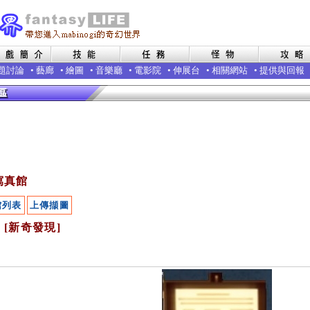
題討論
•
藝廊
•
繪圖
•
音樂廳
•
電影院
•
伸展台
•
相關網站
•
提供與回報
寫真館
館列表
上傳擷圖
? [新奇發現]