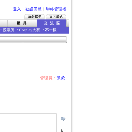
登入
｜
勘誤回報
｜
聯絡管理者
•
投票所
•
Cosplay大賽
•
不一樣
管理員：
呆欽