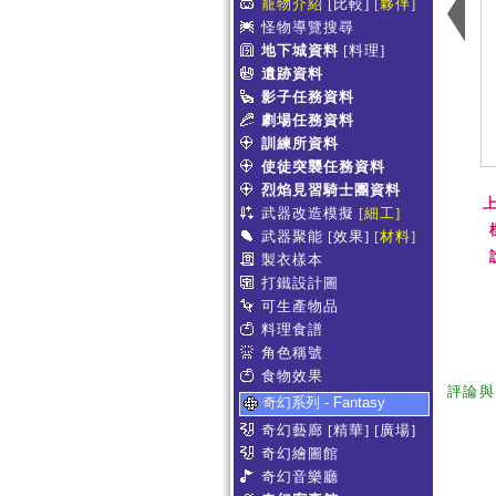
寵物介紹
[比較]
[夥伴]
怪物導覽搜尋
地下城資料
[料理]
遺跡資料
影子任務資料
劇場任務資料
訓練所資料
使徒突襲任務資料
烈焰見習騎士團資料
上
武器改造模擬
[細工]
武器聚能
[效果]
[材料]
製衣樣本
打鐵設計圖
可生產物品
料理食譜
角色稱號
食物效果
評論與
奇幻系列 - Fantasy
奇幻藝廊
[精華]
[廣場]
奇幻繪圖館
奇幻音樂廳