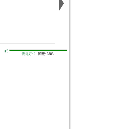
覺得好:
2
瀏覽: 2803