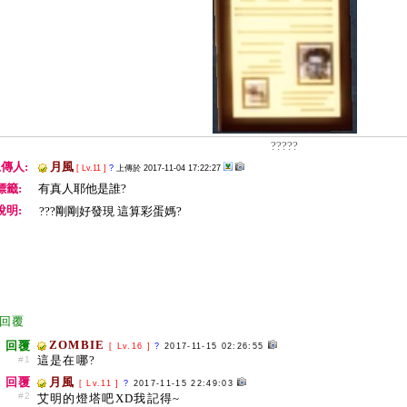
?????
傳人:
月風
[ Lv.11 ]
?
上傳於 2017-11-04 17:22:27
標籤:
有真人耶他是誰?
說明:
???剛剛好發現 這算彩蛋媽?
回覆
ZOMBIE
回覆
[ Lv.16 ]
?
2017-11-15 02:26:55
這是在哪?
#1
回覆
月風
[ Lv.11 ]
?
2017-11-15 22:49:03
#2
艾明的燈塔吧XD我記得~