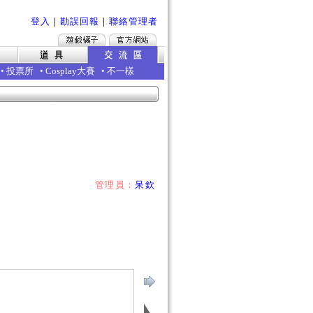
登入
｜
勘誤回報
｜
聯絡管理者
•
投票所
•
Cosplay大賽
•
不一樣
管理員：
呆欽