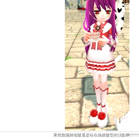
果然陰陽師假髮還是站在偽娘髮型的頂點啊!!!!!!!!