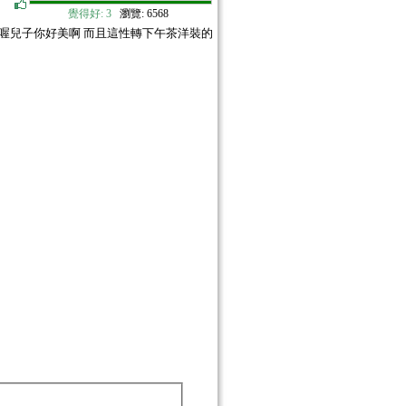
覺得好:
3
瀏覽: 6568
喔兒子你好美啊 而且這性轉下午茶洋裝的