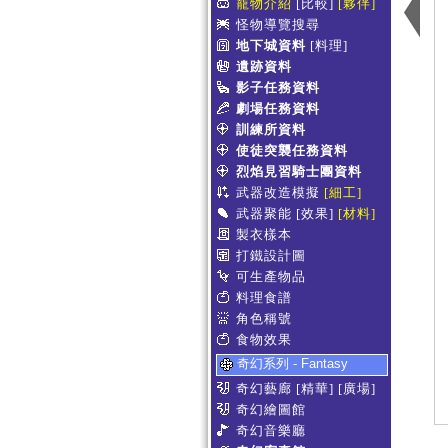
寵物介紹
[比較]
[夥伴]
怪物導覽搜尋
地下城資料
[料理]
遺跡資料
影子任務資料
劇場任務資料
訓練所資料
使徒突襲任務資料
烈焰見習騎士團資料
武器改造模擬
[細工]
武器聚能
[效果]
[材料]
製衣樣本
打鐵設計圖
可生產物品
料理食譜
角色稱號
食物效果
奇幻系列 - Fantasy
奇幻藝廊
[精華]
[廣場]
奇幻繪圖館
奇幻音樂廳