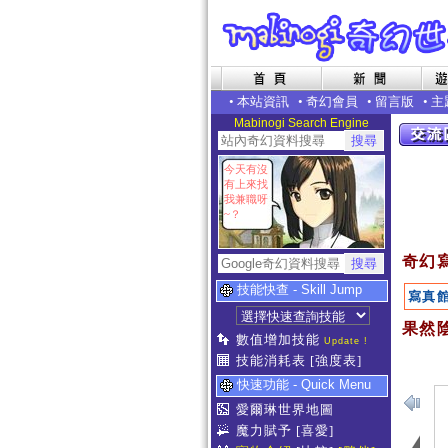
•
本站資訊
•
奇幻會員
•
留言版
•
主
Mabinogi Search Engine
今天有沒
有上來找
我兼職呀
~？
奇幻
技能快查 - Skill Jump
寫真
果然陰
數值增加技能
Update !
技能消耗表
[強度表]
快速功能 - Quick Menu
愛爾琳世界地圖
魔力賦予
[喜愛]