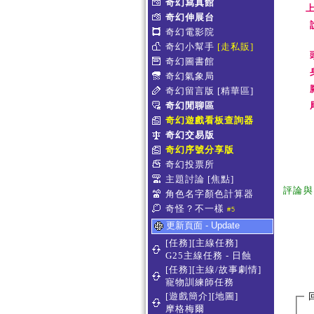
奇幻寫真館
上
奇幻伸展台
奇幻電影院
奇幻小幫手
[走私販]
奇幻圖書館
奇幻氣象局
奇幻留言版
[精華區]
奇幻閒聊區
奇幻遊戲看板查詢器
奇幻交易版
奇幻序號分享版
奇幻投票所
主題討論
[焦點]
評論與
角色名字顏色計算器
奇怪？不一樣
#5
更新頁面 - Update
[任務][主線任務]
G25主線任務 - 日蝕
[任務][主線/故事劇情]
寵物訓練師任務
[遊戲簡介][地圖]
摩格梅爾