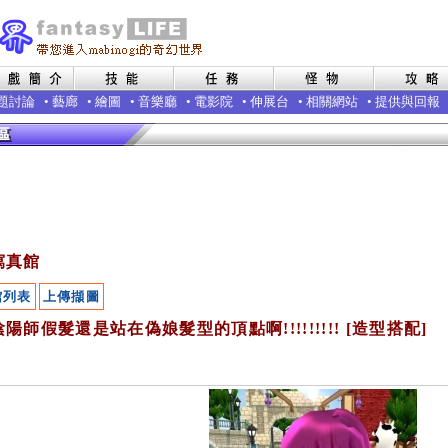
題討論
•
藝廊
•
繪圖
•
音樂廳
•
電影院
•
伸展台
•
相關網站
•
提供與回報
寫真館
館列表
上傳擷圖
陽師假髮還是站在偽娘髮型的頂點啊!!!!!!!!! [造型搭配]