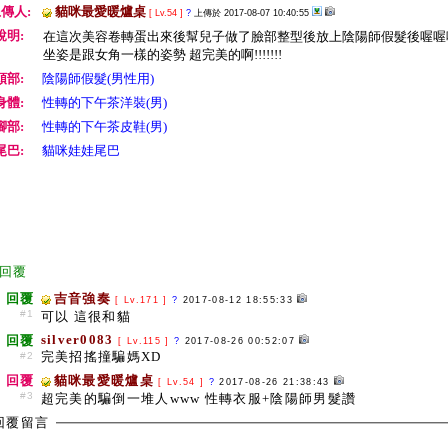
傳人:
貓咪最愛暖爐桌
[ Lv.54 ]
?
上傳於 2017-08-07 10:40:55
說明:
在這次美容卷轉蛋出來後幫兒子做了臉部整型後放上陰陽師假髮後喔喔
坐姿是跟女角一樣的姿勢 超完美的啊!!!!!!!
頭部:
陰陽師假髮(男性用)
身體:
性轉的下午茶洋裝(男)
腳部:
性轉的下午茶皮鞋(男)
尾巴:
貓咪娃娃尾巴
回覆
回覆
吉音強奏
[ Lv.171 ]
?
2017-08-12 18:55:33
#1
可以 這很和貓
silver0083
回覆
[ Lv.115 ]
?
2017-08-26 00:52:07
完美招搖撞騙媽XD
#2
回覆
貓咪最愛暖爐桌
[ Lv.54 ]
?
2017-08-26 21:38:43
#3
超完美的騙倒一堆人www 性轉衣服+陰陽師男髮讚
回覆留言