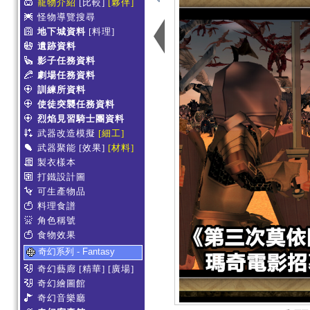
寵物介紹
[比較]
[夥伴]
怪物導覽搜尋
地下城資料
[料理]
遺跡資料
影子任務資料
劇場任務資料
訓練所資料
使徒突襲任務資料
烈焰見習騎士團資料
武器改造模擬
[細工]
武器聚能
[效果]
[材料]
製衣樣本
打鐵設計圖
可生產物品
料理食譜
角色稱號
食物效果
奇幻系列 - Fantasy
奇幻藝廊
[精華]
[廣場]
奇幻繪圖館
奇幻音樂廳