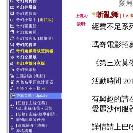
奇幻寫真館
愛麗
奇幻伸展台
斬亂舞
奇幻電影院
[ Lv.4
上傳人:
奇幻小幫手
[走私販]
說明:
經費不足系
奇幻圖書館
奇幻氣象局
奇幻留言版
[精華區]
瑪奇電影招
奇幻閒聊區
奇幻遊戲看板查詢器
奇幻交易版
《第三次莫
奇幻序號分享版
奇幻投票所
主題討論
[焦點]
活動時間 2017.
角色名字顏色計算器
奇怪？不一樣
#5
更新頁面 - Update
有興趣的請
[任務][主線任務]
愛麗沙伺服
G25主線任務 - 日蝕
[任務][主線/故事劇情]
寵物訓練師任務
詳情請上巴
[遊戲簡介][地圖]
摩格梅爾