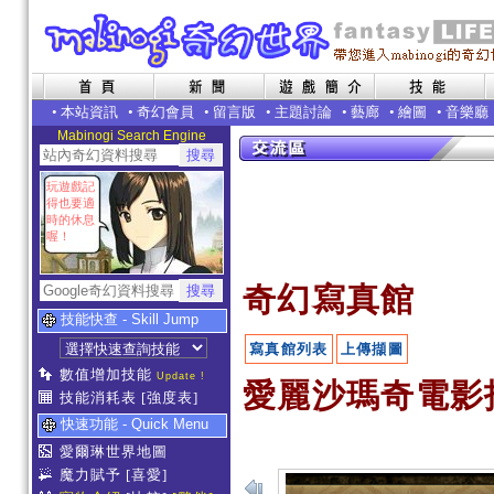
•
本站資訊
•
奇幻會員
•
留言版
•
主題討論
•
藝廊
•
繪圖
•
音樂廳
Mabinogi Search Engine
玩遊戲記
得也要適
時的休息
喔！
奇幻寫真館
技能快查 - Skill Jump
寫真館列表
上傳擷圖
數值增加技能
Update !
愛麗沙瑪奇電影
技能消耗表
[強度表]
快速功能 - Quick Menu
愛爾琳世界地圖
魔力賦予
[喜愛]