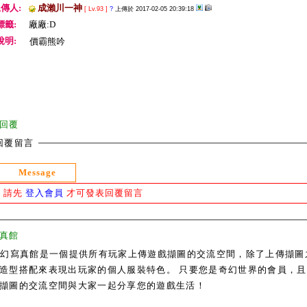
傳人:
成瀨川一神
[ Lv.93 ]
?
上傳於 2017-02-05 20:39:18
標籤:
廠廠:D
說明:
價霸熊吟
回覆
回覆留言
Message
請先
登入會員
才可發表回覆留言
真館
奇幻寫真館是一個提供所有玩家上傳遊戲擷圖的交流空間，除了上傳擷圖
造型搭配來表現出玩家的個人服裝特色。 只要您是奇幻世界的會員，且通過
擷圖的交流空間與大家一起分享您的遊戲生活！