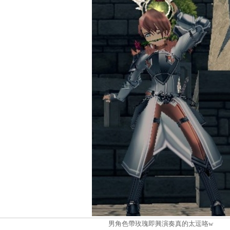
男角色帶玫瑰即興演奏真的太逗咯w