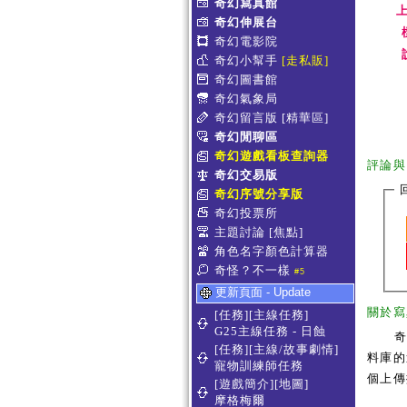
奇幻寫真館
上
奇幻伸展台
奇幻電影院
奇幻小幫手
[走私販]
奇幻圖書館
奇幻氣象局
奇幻留言版
[精華區]
奇幻閒聊區
奇幻遊戲看板查詢器
評論與
奇幻交易版
奇幻序號分享版
奇幻投票所
主題討論
[焦點]
角色名字顏色計算器
奇怪？不一樣
#5
更新頁面 - Update
關於寫
[任務][主線任務]
G25主線任務 - 日蝕
[任務][主線/故事劇情]
料庫的
寵物訓練師任務
個上傳
[遊戲簡介][地圖]
摩格梅爾