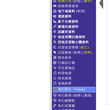
寵物介紹
[比較]
[夥伴]
怪物導覽搜尋
地下城資料
[料理]
遺跡資料
影子任務資料
劇場任務資料
訓練所資料
使徒突襲任務資料
烈焰見習騎士團資料
武器改造模擬
[細工]
武器聚能
[效果]
[材料]
製衣樣本
打鐵設計圖
可生產物品
料理食譜
角色稱號
食物效果
奇幻系列 - Fantasy
奇幻藝廊
[精華]
[廣場]
奇幻繪圖館
奇幻音樂廳