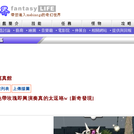
題討論
•
藝廊
•
繪圖
•
音樂廳
•
電影院
•
伸展台
•
相關網站
•
提供與回報
寫真館
館列表
上傳擷圖
色帶玫瑰即興演奏真的太逗咯w [新奇發現]