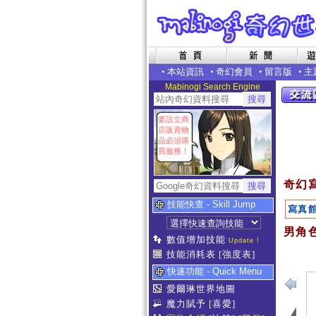
•
本站資訊
•
奇幻會員
•
留言版
•
主
Mabinogi Search Engine
要設立商
店販賣物
品必須購
買服務！
奇幻
技能快查 - Skill Jump
寫真
男角
數值增加技能
Update !
技能消耗表
[強度表]
快速功能 - Quick Menu
愛爾琳世界地圖
魔力賦予
[喜愛]