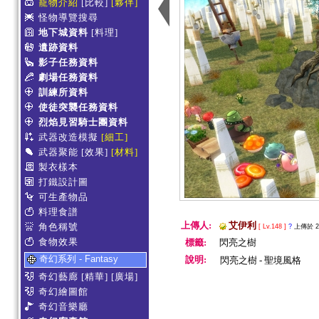
寵物介紹
[比較]
[夥伴]
怪物導覽搜尋
地下城資料
[料理]
遺跡資料
影子任務資料
劇場任務資料
訓練所資料
使徒突襲任務資料
烈焰見習騎士團資料
武器改造模擬
[細工]
武器聚能
[效果]
[材料]
製衣樣本
打鐵設計圖
可生產物品
料理食譜
上傳人:
艾伊利
角色稱號
[ Lv.148 ]
?
上傳於 201
食物效果
標籤:
閃亮之樹
奇幻系列 - Fantasy
說明:
閃亮之樹 - 聖境風格
奇幻藝廊
[精華]
[廣場]
奇幻繪圖館
奇幻音樂廳