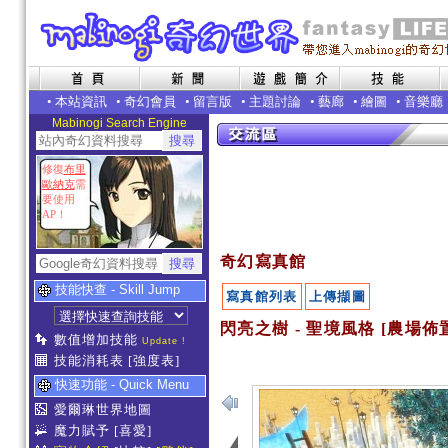
•
本站資訊
•
奇幻會員
•
留言版
•
主題討論
•
藝廊
•
繪圖
•
音樂廳
Mabinogi Search Engine
修復
布里
歐納克
需
要使用
AP！
奇幻寫真館
技能快查 - Skill Jump
寫真館列表
上傳擷圖
閃亮之樹 - 聖境風格 [農場佈
數值增加技能
Update !
技能消耗表
[強度表]
快速功能 - Quick Menu
愛爾琳世界地圖
魔力賦予
[喜愛]