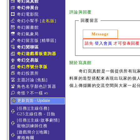
奇幻寫真館
奇幻伸展台
評論與回覆
奇幻電影院
回覆留言
奇幻小幫手
[走私販]
奇幻圖書館
Message
奇幻氣象局
奇幻留言版
[精華區]
請先
登入會員
才可發表回覆
奇幻閒聊區
奇幻遊戲看板查詢器
奇幻交易版
關於寫真館
奇幻序號分享版
奇幻寫真館是一個提供所有玩
奇幻投票所
料庫的造型搭配來表現出玩家的個人服
主題討論
[焦點]
個上傳擷圖的交流空間與大家一起
角色名字顏色計算器
奇怪？不一樣
#5
更新頁面 - Update
[任務][主線任務]
G25主線任務 - 日蝕
[任務][主線/故事劇情]
寵物訓練師任務
[遊戲簡介][地圖]
摩格梅爾