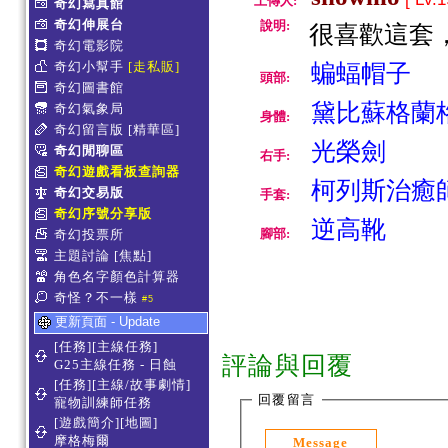
上傳人:
奇幻寫真館
奇幻伸展台
說明:
很喜歡這套
奇幻電影院
奇幻小幫手
[走私販]
蝙蝠帽子
頭部:
奇幻圖書館
黛比蘇格蘭格
奇幻氣象局
身體:
奇幻留言版
[精華區]
光榮劍
奇幻閒聊區
右手:
奇幻遊戲看板查詢器
柯列斯治癒
奇幻交易版
手套:
奇幻序號分享版
逆高靴
腳部:
奇幻投票所
主題討論
[焦點]
角色名字顏色計算器
奇怪？不一樣
#5
更新頁面 - Update
[任務][主線任務]
評論與回覆
G25主線任務 - 日蝕
[任務][主線/故事劇情]
回覆留言
寵物訓練師任務
[遊戲簡介][地圖]
摩格梅爾
Message