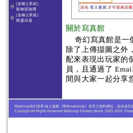
[攻略][系統]
請先
登入會員
才可發表回覆
寵物探險隊
[攻略][系統]
精靈武器
關於寫真館
奇幻寫真館是一
除了上傳擷圖之外
配來表現出玩家的
員，且通過了 Em
間與大家一起分享
Mabinogi奇幻世界 線上遊戲《瑪奇mabinogi》非官方資料網站，
Copyright All Rights Reserved Mabinogi Fantasy World. 2005-2026, Po