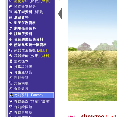
寵物介紹
[比較]
[夥伴]
怪物導覽搜尋
地下城資料
[料理]
遺跡資料
影子任務資料
劇場任務資料
訓練所資料
使徒突襲任務資料
烈焰見習騎士團資料
武器改造模擬
[細工]
武器聚能
[效果]
[材料]
製衣樣本
打鐵設計圖
可生產物品
料理食譜
角色稱號
食物效果
奇幻系列 - Fantasy
奇幻藝廊
[精華]
[廣場]
奇幻繪圖館
奇幻音樂廳
showmo
[ Lv.1