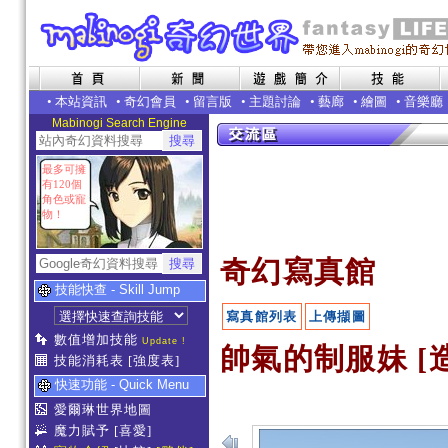
•
本站資訊
•
奇幻會員
•
留言版
•
主題討論
•
藝廊
•
繪圖
•
音樂廳
Mabinogi Search Engine
最多可擁
有120個
角色或寵
物！
奇幻寫真館
技能快查 - Skill Jump
寫真館列表
上傳擷圖
數值增加技能
Update !
帥氣的制服妹 [
技能消耗表
[強度表]
快速功能 - Quick Menu
愛爾琳世界地圖
魔力賦予
[喜愛]