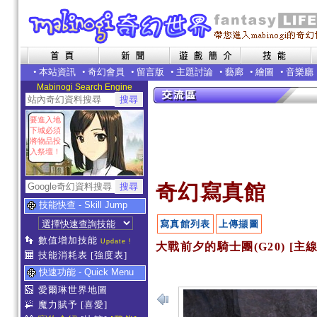
•
本站資訊
•
奇幻會員
•
留言版
•
主題討論
•
藝廊
•
繪圖
•
音樂廳
Mabinogi Search Engine
要進入地
下城必須
將物品投
入祭壇！
奇幻寫真館
技能快查 - Skill Jump
寫真館列表
上傳擷圖
數值增加技能
Update !
大戰前夕的騎士團(G20) [主
技能消耗表
[強度表]
快速功能 - Quick Menu
愛爾琳世界地圖
魔力賦予
[喜愛]