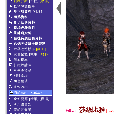
寵物介紹
[比較]
[夥伴]
怪物導覽搜尋
地下城資料
[料理]
遺跡資料
影子任務資料
劇場任務資料
訓練所資料
使徒突襲任務資料
烈焰見習騎士團資料
武器改造模擬
[細工]
武器聚能
[效果]
[材料]
製衣樣本
打鐵設計圖
可生產物品
料理食譜
角色稱號
食物效果
奇幻系列 - Fantasy
奇幻藝廊
[精華]
[廣場]
奇幻繪圖館
莎絲比雅
奇幻音樂廳
[ Lv
上傳人: