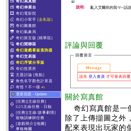
奇幻寫真館
奇幻伸展台
說明:
亂入艾爾班的我-V-~
奇幻電影院
奇幻小幫手
[走私販]
奇幻圖書館
奇幻氣象局
奇幻留言版
[精華區]
評論與回覆
奇幻閒聊區
奇幻遊戲看板查詢器
回覆留言
奇幻交易版
奇幻序號分享版
Message
奇幻投票所
主題討論
[焦點]
請先
登入會員
才可發表回覆
角色名字顏色計算器
奇怪？不一樣
#5
更新頁面 - Update
關於寫真館
[任務][主線任務]
G25主線任務 - 日蝕
奇幻寫真館是一
[任務][主線/故事劇情]
除了上傳擷圖之外
寵物訓練師任務
[遊戲簡介][地圖]
配來表現出玩家的
摩格梅爾