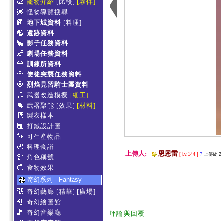
寵物介紹
[比較]
[夥伴]
怪物導覽搜尋
地下城資料
[料理]
遺跡資料
影子任務資料
劇場任務資料
訓練所資料
使徒突襲任務資料
烈焰見習騎士團資料
武器改造模擬
[細工]
武器聚能
[效果]
[材料]
製衣樣本
打鐵設計圖
可生產物品
料理食譜
上傳人:
恩恩雷
[ Lv.144 ]
?
上傳於 201
角色稱號
食物效果
奇幻系列 - Fantasy
奇幻藝廊
[精華]
[廣場]
奇幻繪圖館
奇幻音樂廳
評論與回覆