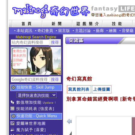
•
本站資訊
•
奇幻會員
•
留言版
•
主題討論
•
藝廊
•
繪圖
•
音樂廳
Mabinogi Search Engine
使用生命
藥水的預
設熱鍵
是"H"
奇幻寫真館
技能快查 - Skill Jump
寫真館列表
上傳擷圖
別拿算命錢當經費啊喂 [新奇
數值增加技能
Update !
技能消耗表
[強度表]
快速功能 - Quick Menu
愛爾琳世界地圖
魔力賦予
[喜愛]