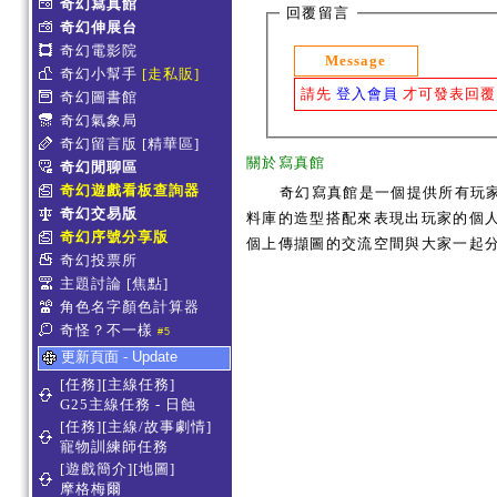
奇幻寫真館
回覆留言
奇幻伸展台
奇幻電影院
Message
奇幻小幫手
[走私販]
請先
登入會員
才可發表回覆
奇幻圖書館
奇幻氣象局
奇幻留言版
[精華區]
關於寫真館
奇幻閒聊區
奇幻遊戲看板查詢器
奇幻寫真館是一個提供所有玩
奇幻交易版
料庫的造型搭配來表現出玩家的個人服
奇幻序號分享版
個上傳擷圖的交流空間與大家一起
奇幻投票所
主題討論
[焦點]
角色名字顏色計算器
奇怪？不一樣
#5
更新頁面 - Update
[任務][主線任務]
G25主線任務 - 日蝕
[任務][主線/故事劇情]
寵物訓練師任務
[遊戲簡介][地圖]
摩格梅爾