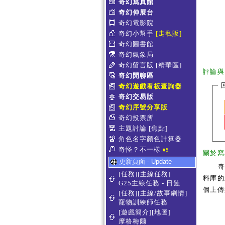
奇幻寫真館
奇幻伸展台
奇幻電影院
奇幻小幫手
[走私販]
奇幻圖書館
奇幻氣象局
奇幻留言版
[精華區]
評論與
奇幻閒聊區
奇幻遊戲看板查詢器
奇幻交易版
奇幻序號分享版
奇幻投票所
主題討論
[焦點]
角色名字顏色計算器
奇怪？不一樣
#5
關於寫
更新頁面 - Update
[任務][主線任務]
料庫的
G25主線任務 - 日蝕
個上傳
[任務][主線/故事劇情]
寵物訓練師任務
[遊戲簡介][地圖]
摩格梅爾