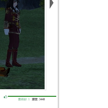
覺得好:
1
瀏覽: 3448