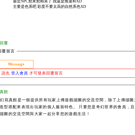
最近NPC愈來愈精美了 我還是無違和XD
主要是色系吧 彩度不要太高的自然系色XD
回覆
回覆留言
Message
請先
登入會員
才可發表回覆留言
真館
奇幻寫真館是一個提供所有玩家上傳遊戲擷圖的交流空間，除了上傳擷圖
造型搭配來表現出玩家的個人服裝特色。 只要您是奇幻世界的會員，且通過
擷圖的交流空間與大家一起分享您的遊戲生活！