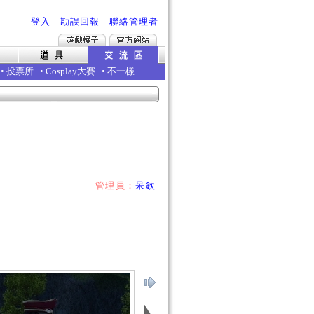
登入
｜
勘誤回報
｜
聯絡管理者
•
投票所
•
Cosplay大賽
•
不一樣
管理員：
呆欽