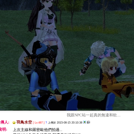
我跟NPC站一起真的無違和欸....
傳人:
羽鳥水空
[ Lv.487 ]
?
上傳於 2015-08-15 20:10:38
說明:
上次主線和羅密歐他們拍過...