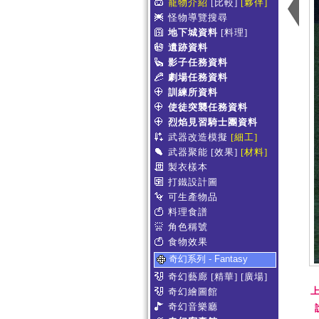
寵物介紹
[比較]
[夥伴]
怪物導覽搜尋
地下城資料
[料理]
遺跡資料
影子任務資料
劇場任務資料
訓練所資料
使徒突襲任務資料
烈焰見習騎士團資料
武器改造模擬
[細工]
武器聚能
[效果]
[材料]
製衣樣本
打鐵設計圖
可生產物品
料理食譜
角色稱號
食物效果
奇幻系列 - Fantasy
奇幻藝廊
[精華]
[廣場]
上
奇幻繪圖館
奇幻音樂廳