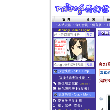
•
本站資訊
•
奇幻會員
•
留言版
•
主
Mabinogi Search Engine
黃金連續
技卡片
有
更好的技
能順序！
奇幻
技能快查 - Skill Jump
寫真
我跟N
數值增加技能
Update !
技能消耗表
[強度表]
快速功能 - Quick Menu
愛爾琳世界地圖
魔力賦予
[喜愛]