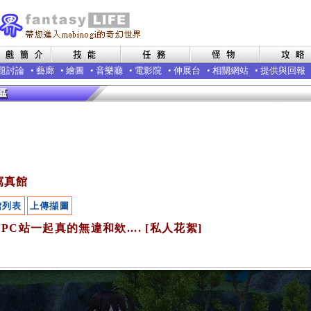
題討論
•
藝廊
•
繪圖
•
音樂廳
•
電影院
•
伸展台
•
相關網站
•
提供與回報
寫真館
館列表
上傳擷圖
PC站一起真的無違和欸.... [私人花絮]