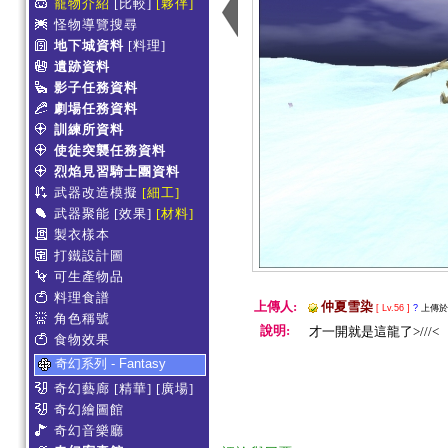
寵物介紹
[比較]
[夥伴]
怪物導覽搜尋
地下城資料
[料理]
遺跡資料
影子任務資料
劇場任務資料
訓練所資料
使徒突襲任務資料
烈焰見習騎士團資料
武器改造模擬
[細工]
武器聚能
[效果]
[材料]
製衣樣本
打鐵設計圖
可生產物品
料理食譜
上傳人:
仲夏雪染
[ Lv.56 ]
?
上傳於 2
角色稱號
說明:
才一開就是這龍了>///<
食物效果
奇幻系列 - Fantasy
奇幻藝廊
[精華]
[廣場]
奇幻繪圖館
奇幻音樂廳