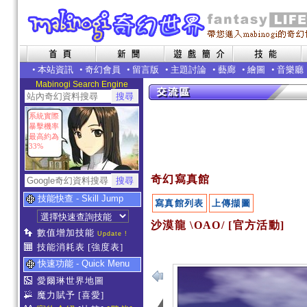
•
本站資訊
•
奇幻會員
•
留言版
•
主題討論
•
藝廊
•
繪圖
•
音樂廳
Mabinogi Search Engine
系統實際
暴擊機率
最高約為
33%
奇幻寫真館
技能快查 - Skill Jump
寫真館列表
上傳擷圖
沙漠龍 \OAO/ [官方活動]
數值增加技能
Update !
技能消耗表
[強度表]
快速功能 - Quick Menu
愛爾琳世界地圖
魔力賦予
[喜愛]