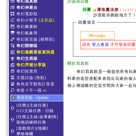
奇幻寫真館
評論與回覆
奇幻伸展台
回覆
庫洛魔法使
[ Lv.377 
奇幻電影院
#1
沙漠龍你跑錯地方了
奇幻小幫手
[走私販]
回覆留言
奇幻圖書館
奇幻氣象局
Message
奇幻留言版
[精華區]
請先
登入會員
才可發表回覆
奇幻閒聊區
奇幻遊戲看板查詢器
奇幻交易版
關於寫真館
奇幻序號分享版
奇幻投票所
奇幻寫真館是一個提供所有玩
主題討論
[焦點]
料庫的造型搭配來表現出玩家的個人服
角色名字顏色計算器
個上傳擷圖的交流空間與大家一起
奇怪？不一樣
#5
更新頁面 - Update
[任務][主線任務]
G25主線任務 - 日蝕
[任務][主線/故事劇情]
寵物訓練師任務
[遊戲簡介][地圖]
摩格梅爾