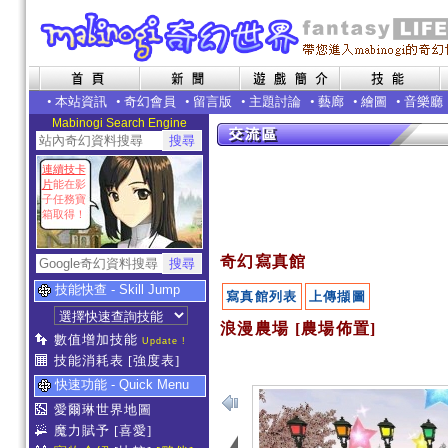
•
本站資訊
•
奇幻會員
•
留言版
•
主題討論
•
藝廊
•
繪圖
•
音樂廳
Mabinogi Search Engine
連續技卡
片
能在影
子任務寶
箱取得！
奇幻寫真館
技能快查 - Skill Jump
寫真館列表
上傳擷圖
浪漫農場 [農場佈置]
數值增加技能
Update !
技能消耗表
[強度表]
快速功能 - Quick Menu
愛爾琳世界地圖
魔力賦予
[喜愛]