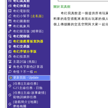
奇幻寫真館
奇幻伸展台
關於寫真館
奇幻電影院
奇幻寫真館是一個提供所有玩
奇幻小幫手
[走私販]
料庫的造型搭配來表現出玩家的個人服
奇幻圖書館
個上傳擷圖的交流空間與大家一起
奇幻氣象局
奇幻留言版
[精華區]
奇幻閒聊區
奇幻遊戲看板查詢器
奇幻交易版
奇幻序號分享版
奇幻投票所
主題討論
[焦點]
角色名字顏色計算器
奇怪？不一樣
#5
更新頁面 - Update
[任務][主線任務]
G25主線任務 - 日蝕
[任務][主線/故事劇情]
寵物訓練師任務
[遊戲簡介][地圖]
摩格梅爾