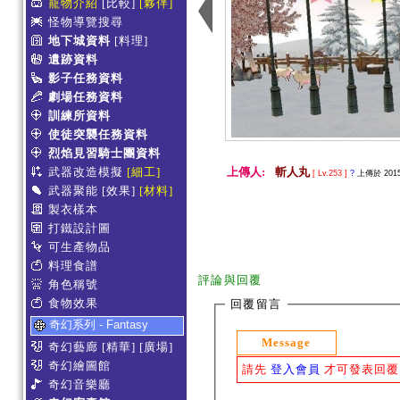
寵物介紹
[比較]
[夥伴]
怪物導覽搜尋
地下城資料
[料理]
遺跡資料
影子任務資料
劇場任務資料
訓練所資料
使徒突襲任務資料
烈焰見習騎士團資料
武器改造模擬
[細工]
上傳人:
斬人丸
[ Lv.253 ]
?
上傳於 2015-
武器聚能
[效果]
[材料]
製衣樣本
打鐵設計圖
可生產物品
料理食譜
評論與回覆
角色稱號
食物效果
回覆留言
奇幻系列 - Fantasy
Message
奇幻藝廊
[精華]
[廣場]
奇幻繪圖館
請先
登入會員
才可發表回覆
奇幻音樂廳