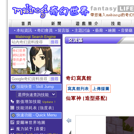
•
本站資訊
•
奇幻會員
•
留言版
•
主題討論
•
藝廊
•
繪圖
•
音樂廳
Mabinogi Search Engine
奇幻世界
網站資料
僅供參考
喔~~~^^
奇幻寫真館
技能快查 - Skill Jump
寫真館列表
上傳擷圖
仙軍神 [造型搭配]
數值增加技能
Update !
技能消耗表
[強度表]
快速功能 - Quick Menu
愛爾琳世界地圖
魔力賦予
[喜愛]