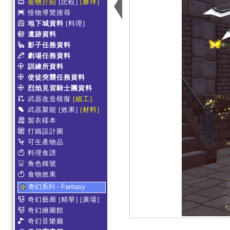
寵物介紹
[比較]
[夥伴]
怪物導覽搜尋
地下城資料
[料理]
遺跡資料
影子任務資料
劇場任務資料
訓練所資料
使徒突襲任務資料
烈焰見習騎士團資料
武器改造模擬
[細工]
武器聚能
[效果]
[材料]
製衣樣本
打鐵設計圖
可生產物品
料理食譜
角色稱號
食物效果
奇幻系列 - Fantasy
奇幻藝廊
[精華]
[廣場]
奇幻繪圖館
奇幻音樂廳