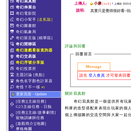
奇幻寫真館
上傳人:
小康
[ Lv.5 ]
?
上傳於 2015-03
奇幻伸展台
說明:
其實只是覺得很好看~但想
奇幻電影院
奇幻小幫手
[走私販]
奇幻圖書館
奇幻氣象局
奇幻留言版
[精華區]
奇幻閒聊區
評論與回覆
奇幻遊戲看板查詢器
回覆留言
奇幻交易版
奇幻序號分享版
Message
奇幻投票所
主題討論
[焦點]
請先
登入會員
才可發表回覆
角色名字顏色計算器
奇怪？不一樣
#5
關於寫真館
更新頁面 - Update
[任務][主線任務]
奇幻寫真館是一個提供所有玩
G25主線任務 - 日蝕
料庫的造型搭配來表現出玩家的個人服
[任務][主線/故事劇情]
個上傳擷圖的交流空間與大家一起
寵物訓練師任務
[遊戲簡介][地圖]
摩格梅爾