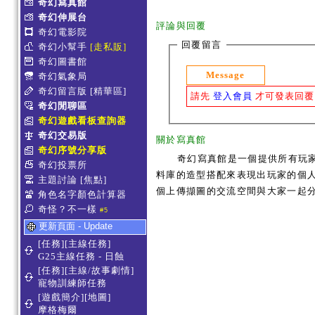
奇幻寫真館
奇幻伸展台
評論與回覆
奇幻電影院
回覆留言
奇幻小幫手
[走私販]
奇幻圖書館
Message
奇幻氣象局
奇幻留言版
[精華區]
請先
登入會員
才可發表回覆
奇幻閒聊區
奇幻遊戲看板查詢器
奇幻交易版
關於寫真館
奇幻序號分享版
奇幻寫真館是一個提供所有玩
奇幻投票所
料庫的造型搭配來表現出玩家的個人服
主題討論
[焦點]
個上傳擷圖的交流空間與大家一起
角色名字顏色計算器
奇怪？不一樣
#5
更新頁面 - Update
[任務][主線任務]
G25主線任務 - 日蝕
[任務][主線/故事劇情]
寵物訓練師任務
[遊戲簡介][地圖]
摩格梅爾