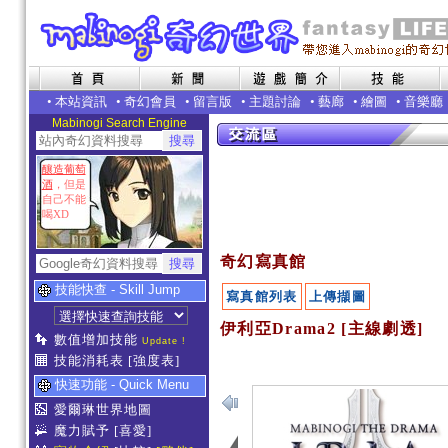
•
本站資訊
•
奇幻會員
•
留言版
•
主題討論
•
藝廊
•
繪圖
•
音樂廳
Mabinogi Search Engine
釀造葡萄
酒
，但是
自己不能
喝XD
奇幻寫真館
技能快查 - Skill Jump
寫真館列表
上傳擷圖
伊利亞Drama2 [主線劇透]
數值增加技能
Update !
技能消耗表
[強度表]
快速功能 - Quick Menu
愛爾琳世界地圖
魔力賦予
[喜愛]