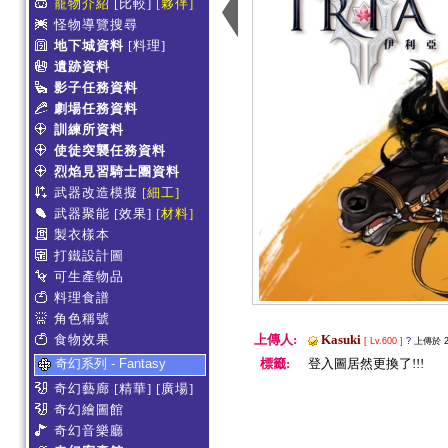
寵物介紹
[比較]
[夥伴]
怪物導覽搜尋
地下城資料
[料理]
遺跡資料
影子任務資料
劇場任務資料
訓練所資料
使徒突襲任務資料
烈焰見習騎士團資料
武器改造模擬
[細工]
武器聚能
[效果]
[材料]
製衣樣本
打鐵設計圖
可生產物品
料理食譜
角色稱號
食物效果
上傳人:
Kasuki
[ Lv.600 ]
?
上傳於 20
奇幻系列 - Fantasy
標籤:
登入圖居然更換了!!!
奇幻藝廊
[精華]
[廣場]
奇幻繪圖館
奇幻音樂廳