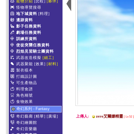
寵物介紹
[比較]
[夥伴]
怪物導覽搜尋
地下城資料
[料理]
遺跡資料
影子任務資料
劇場任務資料
訓練所資料
使徒突襲任務資料
烈焰見習騎士團資料
武器改造模擬
[細工]
武器聚能
[效果]
[材料]
製衣樣本
打鐵設計圖
可生產物品
料理食譜
角色稱號
食物效果
奇幻系列 - Fantasy
奇幻藝廊
[精華]
[廣場]
上傳人:
zero艾爾娜精靈
[ Lv.52 
奇幻繪圖館
奇幻音樂廳