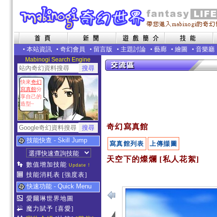
•
本站資訊
•
奇幻會員
•
留言版
•
主題討論
•
藝廊
•
繪圖
•
音樂廳
Mabinogi Search Engine
快來
奇幻
寫真館
分
享自己的
造型~
奇幻寫真館
技能快查 - Skill Jump
寫真館列表
上傳擷圖
天空下的燦爛 [私人花絮]
數值增加技能
Update !
技能消耗表
[強度表]
快速功能 - Quick Menu
愛爾琳世界地圖
魔力賦予
[喜愛]