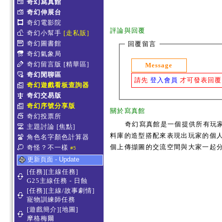
奇幻寫真館
奇幻伸展台
奇幻電影院
評論與回覆
奇幻小幫手
[走私販]
奇幻圖書館
回覆留言
奇幻氣象局
奇幻留言版
[精華區]
Message
奇幻閒聊區
請先
登入會員
才可發表回覆
奇幻遊戲看板查詢器
奇幻交易版
奇幻序號分享版
關於寫真館
奇幻投票所
奇幻寫真館是一個提供所有玩
主題討論
[焦點]
料庫的造型搭配來表現出玩家的個人服
角色名字顏色計算器
個上傳擷圖的交流空間與大家一起
奇怪？不一樣
#5
更新頁面 - Update
[任務][主線任務]
G25主線任務 - 日蝕
[任務][主線/故事劇情]
寵物訓練師任務
[遊戲簡介][地圖]
摩格梅爾