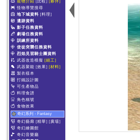
寵物介紹
[比較]
[夥伴]
怪物導覽搜尋
地下城資料
[料理]
遺跡資料
影子任務資料
劇場任務資料
訓練所資料
使徒突襲任務資料
烈焰見習騎士團資料
武器改造模擬
[細工]
武器聚能
[效果]
[材料]
製衣樣本
打鐵設計圖
可生產物品
料理食譜
角色稱號
食物效果
奇幻系列 - Fantasy
奇幻藝廊
[精華]
[廣場]
奇幻繪圖館
奇幻音樂廳