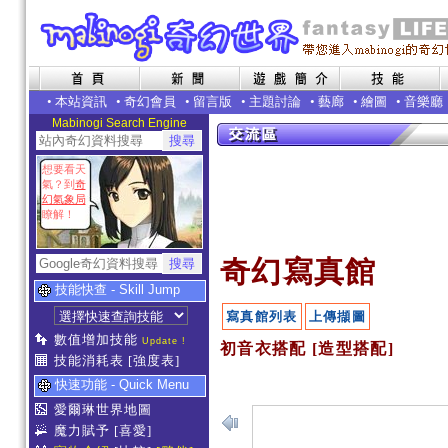
•
本站資訊
•
奇幻會員
•
留言版
•
主題討論
•
藝廊
•
繪圖
•
音樂廳
Mabinogi Search Engine
想要看天
氣？到
奇
幻氣象局
瞭解！
奇幻寫真館
技能快查 - Skill Jump
寫真館列表
上傳擷圖
數值增加技能
Update !
初音衣搭配 [造型搭配]
技能消耗表
[強度表]
快速功能 - Quick Menu
愛爾琳世界地圖
魔力賦予
[喜愛]