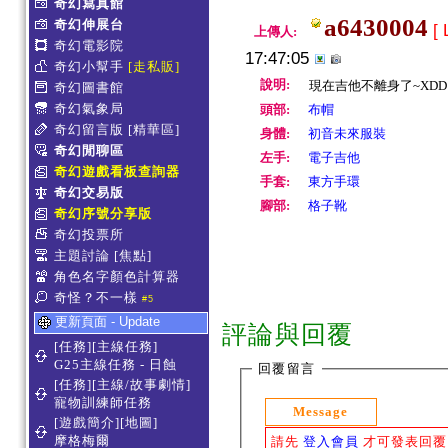
奇幻寫真館
a6430004
奇幻伸展台
[ 
上傳人:
奇幻電影院
17:47:05
奇幻小幫手
[走私販]
說明:
現在吉他不離身了~XDD
奇幻圖書館
奇幻氣象局
頭部:
布帽
奇幻留言版
[精華區]
身體:
初音未來服裝
奇幻閒聊區
左手:
電子吉他
奇幻遊戲看板查詢器
手套:
東方手環
奇幻交易版
腳部:
格子靴
奇幻序號分享版
奇幻投票所
主題討論
[焦點]
角色名字顏色計算器
奇怪？不一樣
#5
更新頁面 - Update
評論與回覆
[任務][主線任務]
G25主線任務 - 日蝕
回覆留言
[任務][主線/故事劇情]
寵物訓練師任務
Message
[遊戲簡介][地圖]
摩格梅爾
請先
登入會員
才可發表回覆