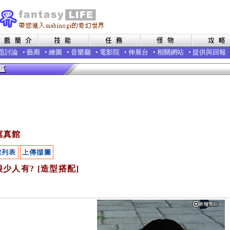
題討論
•
藝廊
•
繪圖
•
音樂廳
•
電影院
•
伸展台
•
相關網站
•
提供與回報
寫真館
館列表
上傳擷圖
少人有? [造型搭配]