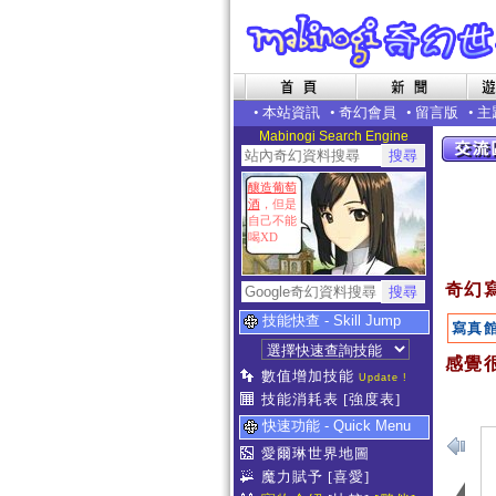
•
本站資訊
•
奇幻會員
•
留言版
•
主
Mabinogi Search Engine
釀造葡萄
酒
，但是
自己不能
喝XD
奇幻
技能快查 - Skill Jump
寫真
感覺很
數值增加技能
Update !
技能消耗表
[強度表]
快速功能 - Quick Menu
愛爾琳世界地圖
魔力賦予
[喜愛]