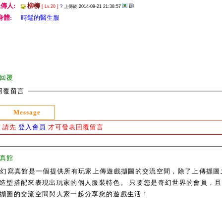
傳人:
柳柳
[ Lv.20 ]
?
上傳於 2014-09-21 21:38:57
身體:
時髦的醫生服
回覆
回覆留言
Message
請先
登入會員
才可發表回覆留言
真館
奇幻寫真館是一個提供所有玩家上傳遊戲擷圖的交流空間，除了上傳擷圖
造型搭配來表現出玩家的個人服裝特色。 只要您是奇幻世界的會員，且通過
擷圖的交流空間與大家一起分享您的遊戲生活！