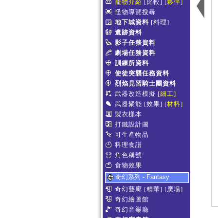
寵物介紹
[比較]
[夥伴]
怪物導覽搜尋
地下城資料
[料理]
遺跡資料
影子任務資料
劇場任務資料
訓練所資料
使徒突襲任務資料
烈焰見習騎士團資料
武器改造模擬
[細工]
武器聚能
[效果]
[材料]
製衣樣本
打鐵設計圖
可生產物品
料理食譜
角色稱號
食物效果
奇幻系列 - Fantasy
奇幻藝廊
[精華]
[廣場]
奇幻繪圖館
奇幻音樂廳