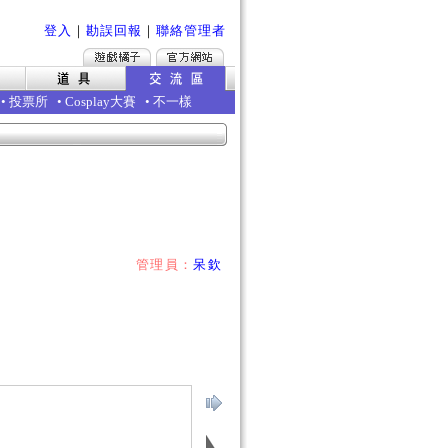
登入
｜
勘誤回報
｜
聯絡管理者
•
投票所
•
Cosplay大賽
•
不一樣
管理員：
呆欽