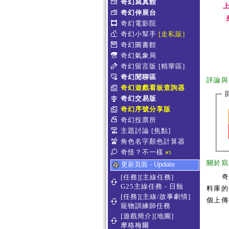
奇幻寫真館
上
奇幻伸展台
奇幻電影院
奇幻小幫手
[走私販]
奇幻圖書館
奇幻氣象局
奇幻留言版
[精華區]
奇幻閒聊區
評論與
奇幻遊戲看板查詢器
奇幻交易版
奇幻序號分享版
奇幻投票所
主題討論
[焦點]
角色名字顏色計算器
奇怪？不一樣
#5
關於寫
更新頁面 - Update
[任務][主線任務]
G25主線任務 - 日蝕
料庫的
[任務][主線/故事劇情]
個上傳
寵物訓練師任務
[遊戲簡介][地圖]
摩格梅爾