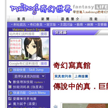
•
本站資訊
•
奇幻會員
•
留言版
•
主題討論
•
藝廊
•
繪圖
•
音樂廳
Mabinogi Search Engine
製作生產
的物品也
能獲得經
驗值喔！
奇幻寫真館
技能快查 - Skill Jump
寫真館列表
上傳擷圖
數值增加技能
Update !
傳說中的真．巨龍
技能消耗表
[強度表]
快速功能 - Quick Menu
愛爾琳世界地圖
魔力賦予
[喜愛]