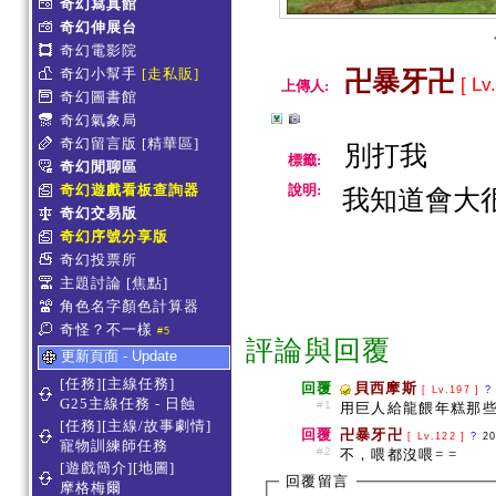
奇幻寫真館
奇幻伸展台
奇幻電影院
奇幻小幫手
[走私販]
卍暴牙卍
[ Lv
上傳人:
奇幻圖書館
奇幻氣象局
奇幻留言版
[精華區]
別打我
標籤:
奇幻閒聊區
奇幻遊戲看板查詢器
說明:
我知道會大很
奇幻交易版
奇幻序號分享版
奇幻投票所
主題討論
[焦點]
角色名字顏色計算器
奇怪？不一樣
#5
評論與回覆
更新頁面 - Update
[任務][主線任務]
回覆
貝西摩斯
[ Lv.197 ]
?
G25主線任務 - 日蝕
#1
用巨人給龍餵年糕那些的.
[任務][主線/故事劇情]
回覆
卍暴牙卍
[ Lv.122 ]
?
20
寵物訓練師任務
#2
不，喂都沒喂= =
[遊戲簡介][地圖]
回覆留言
摩格梅爾