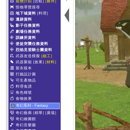
寵物介紹
[比較]
[夥伴]
怪物導覽搜尋
地下城資料
[料理]
遺跡資料
影子任務資料
劇場任務資料
訓練所資料
使徒突襲任務資料
烈焰見習騎士團資料
武器改造模擬
[細工]
武器聚能
[效果]
[材料]
製衣樣本
打鐵設計圖
可生產物品
料理食譜
角色稱號
食物效果
奇幻系列 - Fantasy
奇幻藝廊
[精華]
[廣場]
奇幻繪圖館
奇幻音樂廳