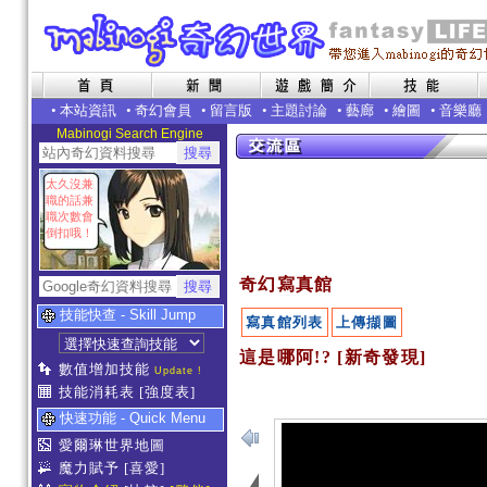
•
本站資訊
•
奇幻會員
•
留言版
•
主題討論
•
藝廊
•
繪圖
•
音樂廳
Mabinogi Search Engine
太久沒兼
職的話兼
職次數會
倒扣哦！
奇幻寫真館
技能快查 - Skill Jump
寫真館列表
上傳擷圖
這是哪阿!? [新奇發現]
數值增加技能
Update !
技能消耗表
[強度表]
快速功能 - Quick Menu
愛爾琳世界地圖
魔力賦予
[喜愛]