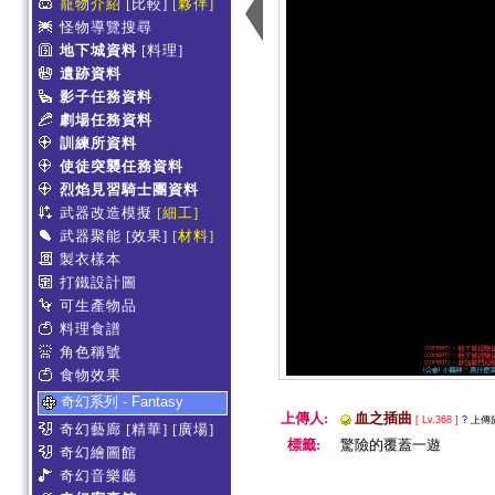
寵物介紹
[比較]
[夥伴]
怪物導覽搜尋
地下城資料
[料理]
遺跡資料
影子任務資料
劇場任務資料
訓練所資料
使徒突襲任務資料
烈焰見習騎士團資料
武器改造模擬
[細工]
武器聚能
[效果]
[材料]
製衣樣本
打鐵設計圖
可生產物品
料理食譜
角色稱號
食物效果
奇幻系列 - Fantasy
上傳人:
血之插曲
[ Lv.368 ]
?
上傳於 
奇幻藝廊
[精華]
[廣場]
標籤:
驚險的覆蓋一遊
奇幻繪圖館
奇幻音樂廳