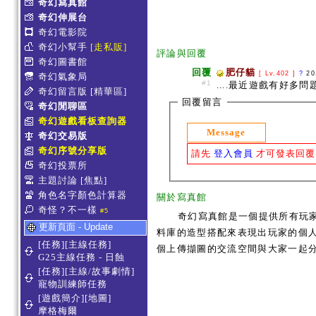
奇幻寫真館
奇幻伸展台
奇幻電影院
奇幻小幫手
[走私販]
評論與回覆
奇幻圖書館
回覆
肥仔貓
[ Lv.402 ]
?
20
奇幻氣象局
#1
....最近遊戲有好多問題
奇幻留言版
[精華區]
回覆留言
奇幻閒聊區
奇幻遊戲看板查詢器
Message
奇幻交易版
奇幻序號分享版
請先
登入會員
才可發表回覆
奇幻投票所
主題討論
[焦點]
角色名字顏色計算器
關於寫真館
奇怪？不一樣
#5
奇幻寫真館是一個提供所有玩
更新頁面 - Update
料庫的造型搭配來表現出玩家的個人服
[任務][主線任務]
個上傳擷圖的交流空間與大家一起
G25主線任務 - 日蝕
[任務][主線/故事劇情]
寵物訓練師任務
[遊戲簡介][地圖]
摩格梅爾