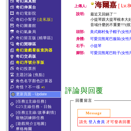
奇幻寫真館
海爾嘉
[ Lv.8
上傳人:
奇幻伸展台
奇幻電影院
說明:
最近又回鍋了ˊˇˋ
奇幻小幫手
[走私販]
小提琴跟大提琴根本大好ˊqˋ
音域什麼的不重要!!!!(
奇幻圖書館
奇幻氣象局
頭部:
美式鄉村兔子帽子(女性用
奇幻留言版
[精華區]
身體:
可愛浣熊尾巴服裝(女性用
奇幻閒聊區
右手:
小提琴
奇幻遊戲看板查詢器
腳部:
可愛浣熊尾巴鞋子(女性用
奇幻交易版
奇幻序號分享版
奇幻投票所
主題討論
[焦點]
角色名字顏色計算器
奇怪？不一樣
#5
評論與回覆
更新頁面 - Update
回覆留言
[任務][主線任務]
G25主線任務 - 日蝕
[任務][主線/故事劇情]
Message
寵物訓練師任務
請先
登入會員
才可發表回覆
[遊戲簡介][地圖]
摩格梅爾