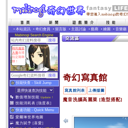
•
本站資訊
•
奇幻會員
•
留言版
•
主題討論
•
藝廊
•
繪圖
•
音樂廳
Mabinogi Search Engine
時尚服裝
大賽
在塔
拉定期舉
辦！
奇幻寫真館
技能快查 - Skill Jump
寫真館列表
上傳擷圖
數值增加技能
Update !
魔音洗腦高麗菜 [造型搭配]
技能消耗表
[強度表]
快速功能 - Quick Menu
愛爾琳世界地圖
魔力賦予
[喜愛]