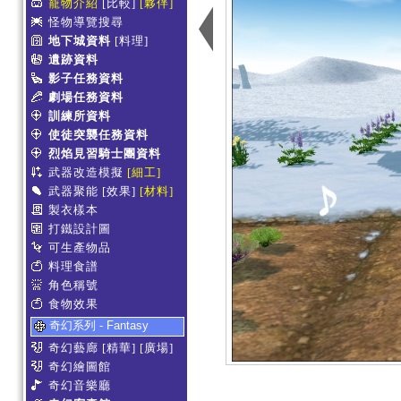
寵物介紹
[比較]
[夥伴]
怪物導覽搜尋
地下城資料
[料理]
遺跡資料
影子任務資料
劇場任務資料
訓練所資料
使徒突襲任務資料
烈焰見習騎士團資料
武器改造模擬
[細工]
武器聚能
[效果]
[材料]
製衣樣本
打鐵設計圖
可生產物品
料理食譜
角色稱號
食物效果
奇幻系列 - Fantasy
奇幻藝廊
[精華]
[廣場]
奇幻繪圖館
奇幻音樂廳