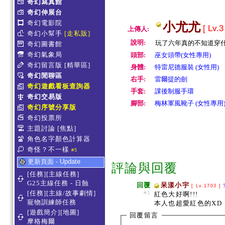
奇幻寫真館
奇幻伸展台
奇幻電影院
小尤尤
[ Lv.3
上傳人:
奇幻小幫手
[走私販]
說明:
玩了六年真的不知道穿
奇幻圖書館
奇幻氣象局
頭部:
巫女頭帶(女性專用)
奇幻留言版
[精華區]
身體:
特雷尼德服裝 (女性用)
奇幻閒聊區
右手:
雷爾提的劍
奇幻遊戲看板查詢器
手套:
課後制服手環
奇幻交易版
腳部:
梅林軍風靴子 (女性專用
奇幻序號分享版
奇幻投票所
主題討論
[焦點]
角色名字顏色計算器
奇怪？不一樣
#5
更新頁面 - Update
評論與回覆
[任務][主線任務]
G25主線任務 - 日蝕
回覆
呆漾小宇
[ Lv.1703 ]
[任務][主線/故事劇情]
#1
紅色大好啊!!!
寵物訓練師任務
本人也超愛紅色的XD
[遊戲簡介][地圖]
回覆留言
摩格梅爾