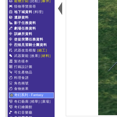
寵物介紹
[比較]
[夥伴]
怪物導覽搜尋
地下城資料
[料理]
遺跡資料
影子任務資料
劇場任務資料
訓練所資料
使徒突襲任務資料
烈焰見習騎士團資料
武器改造模擬
[細工]
武器聚能
[效果]
[材料]
製衣樣本
打鐵設計圖
可生產物品
料理食譜
角色稱號
食物效果
奇幻系列 - Fantasy
奇幻藝廊
[精華]
[廣場]
奇幻繪圖館
奇幻音樂廳