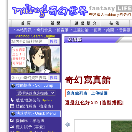
•
本站資訊
•
奇幻會員
•
留言版
•
主題討論
•
藝廊
•
繪圖
•
音樂廳
Mabinogi Search Engine
沒有職業
之分！什
麼技能都
可學習！
奇幻寫真館
技能快查 - Skill Jump
寫真館列表
上傳擷圖
數值增加技能
Update !
還是紅色好XD [造型搭配]
技能消耗表
[強度表]
快速功能 - Quick Menu
愛爾琳世界地圖
魔力賦予
[喜愛]